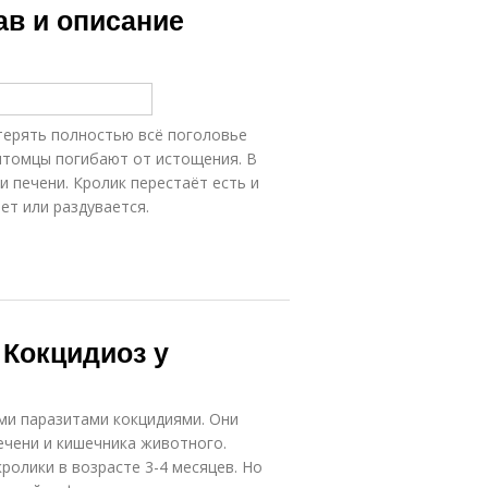
ав и описание
терять полностью всё поголовье
итомцы погибают от истощения. В
 печени. Кролик перестаёт есть и
ет или раздувается.
 Кокцидиоз у
ми паразитами кокцидиями. Они
чени и кишечника животного.
олики в возрасте 3-4 месяцев. Но