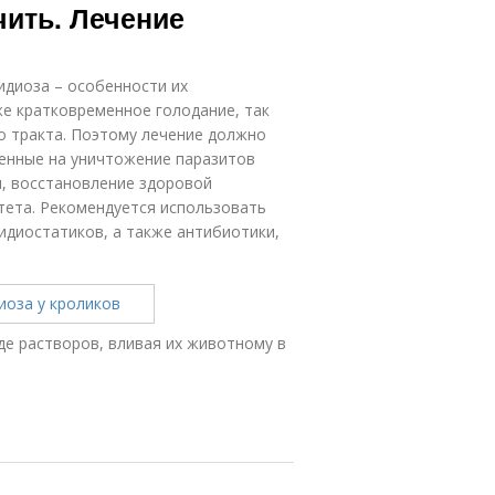
чить. Лечение
идиоза – особенности их
е кратковременное голодание, так
о тракта. Поэтому лечение должно
енные на уничтожение паразитов
и, восстановление здоровой
ета. Рекомендуется использовать
идиостатиков, а также антибиотики,
де растворов, вливая их животному в