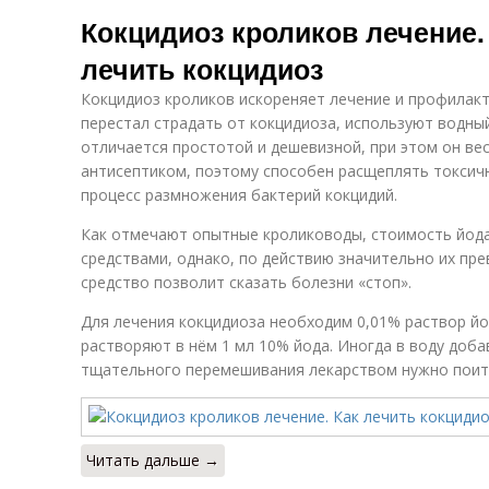
Кролики в
Вольер для
Кокцидиоз кроликов лечение.
вольере
кроликов
лечить кокцидиоз
Кокцидиоз кроликов искореняет лечение и профилак
перестал страдать от кокцидиоза, используют водны
отличается простотой и дешевизной, при этом он ве
антисептиком, поэтому способен расщеплять токсич
процесс размножения бактерий кокцидий.
Как отмечают опытные кролиководы, стоимость йода
средствами, однако, по действию значительно их пре
средство позволит сказать болезни «стоп».
Для лечения кокцидиоза необходим 0,01% раствор йод
растворяют в нём 1 мл 10% йода. Иногда в воду доба
тщательного перемешивания лекарством нужно поит
Читать дальше →