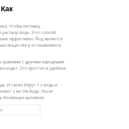
 Как
тика. Чтобы питомец
й раствор йода. Этот способ
сьма эффективен. Йод является
ные вещества и останавливать
 сравнима с другими народными
восходит. Это простое и удобное
а. И также берут 1 л воды и
вляют 2 мл 5% йода. После
ь болеющих кроликов.