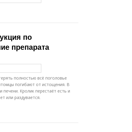
укция по
ние препарата
терять полностью всё поголовье
итомцы погибают от истощения. В
 печени. Кролик перестаёт есть и
ет или раздувается.