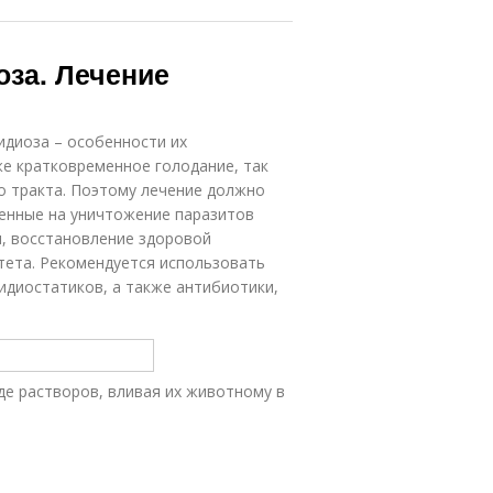
оза. Лечение
идиоза – особенности их
е кратковременное голодание, так
о тракта. Поэтому лечение должно
енные на уничтожение паразитов
и, восстановление здоровой
ета. Рекомендуется использовать
идиостатиков, а также антибиотики,
де растворов, вливая их животному в