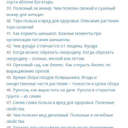
сорта яблони Богатырь
39.
Полезный ли инжир. Чем полезен свежий и сушёный
инжир для женщин
40.
Терн польза и вред для здоровья. Описание растения
терн колючий
41.
Как кормить шиншилл. Важные моменты при
организации питания шиншиллы
42.
Чем фундук отличается от лещины. Фундук
43.
Когда можно обрезать смородину. Когда обрезать
смородину – осенью, весной или летом
44.
Ореховый сад, как бизнес. Как открыть бизнес по
выращиванию орехов
45.
Время сбора плодов боярышника. Ягоды и
лекарственные части растения – тонкости и сроки сбора
46.
Руккола, как вырастить на даче. Рукола в открытом
грунте – из семян
47.
Синяя слива польза и вред для здоровья. Полезные
свойства
48.
Чем полезен мед дягилевый. Полезные и лечебные
свойства
49.
Лазурит для картофеля инструкция по применению.