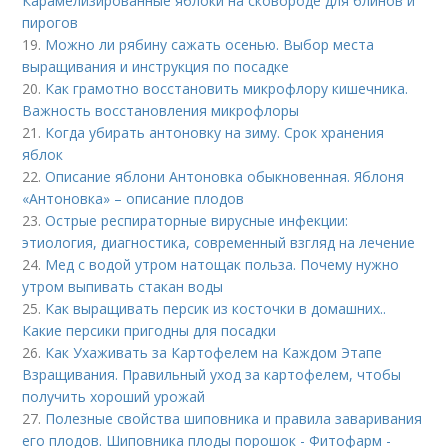
Карамелизированные яблоки на сковороде для блинов и
пирогов
19.
Можно ли рябину сажать осенью. Выбор места
выращивания и инструкция по посадке
20.
Как грамотно восстановить микрофлору кишечника.
Важность восстановления микрофлоры
21.
Когда убирать антоновку на зиму. Срок хранения
яблок
22.
Описание яблони Антоновка обыкновенная. Яблоня
«Антоновка» – описание плодов
23.
Острые респираторные вирусные инфекции:
этиология, диагностика, современный взгляд на лечение
24.
Мед с водой утром натощак польза. Почему нужно
утром выпивать стакан воды
25.
Как выращивать персик из косточки в домашних..
Какие персики пригодны для посадки
26.
Как Ухаживать за Картофелем на Каждом Этапе
Взращивания. Правильный уход за картофелем, чтобы
получить хороший урожай
27.
Полезные свойства шиповника и правила заваривания
его плодов. Шиповника плоды порошок - Фитофарм -