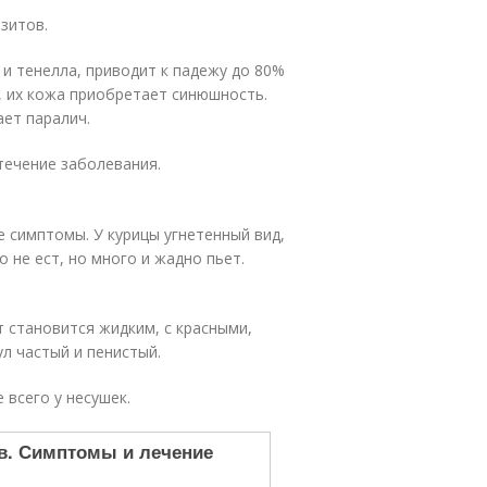
зитов.
 и тенелла, приводит к падежу до 80%
, их кожа приобретает синюшность.
ает паралич.
течение заболевания.
 симптомы. У курицы угнетенный вид,
 не ест, но много и жадно пьет.
т становится жидким, с красными,
л частый и пенистый.
 всего у несушек.