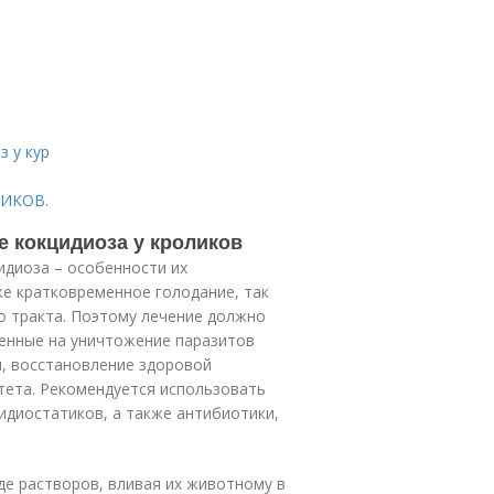
з у кур
ЛИКОВ.
е кокцидиоза у кроликов
идиоза – особенности их
е кратковременное голодание, так
о тракта. Поэтому лечение должно
енные на уничтожение паразитов
и, восстановление здоровой
ета. Рекомендуется использовать
идиостатиков, а также антибиотики,
де растворов, вливая их животному в