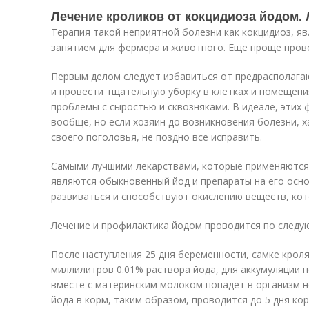
Лечение кроликов от кокцидиоза йодом.
Терапия такой неприятной болезни как кокцидиоз, я
занятием для фермера и животного. Еще проще пров
Первым делом следует избавиться от предрасполага
и провести тщательную уборку в клетках и помещени
проблемы с сыростью и сквозняками. В идеале, этих
вообще, но если хозяин до возникновения болезни, 
своего поголовья, не поздно все исправить.
Самыми лучшими лекарствами, которые применяются 
являются обыкновенный йод и препараты на его осн
развиваться и способствуют окислению веществ, кот
Лечение и профилактика йодом проводится по следу
После наступления 25 дня беременности, самке крол
миллилитров 0.01% раствора йода, для аккумуляции п
вместе с материнским молоком попадет в организм 
йода в корм, таким образом, проводится до 5 дня ко