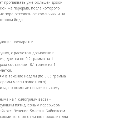
ует пропаивать уже большей дозой
акой же перерыв, после которого
их пора отселять от крольчихи и на
твором йода.
дующие препараты:
ушку, с расчетом дозировки в
ия, дается по 0.2 грамма на 1
оза составляет 0.1 грамм на 1
ряется.
м в течение недели (по 0.05 грамма
ограмм массы животного).
ита, но помогает вылечить саму
амма на 1 килограмм веса) –
ледующим пятидневным перерывом.
айкокс. Лечение болезни Байкоксом
кроме того он отлично подходит для