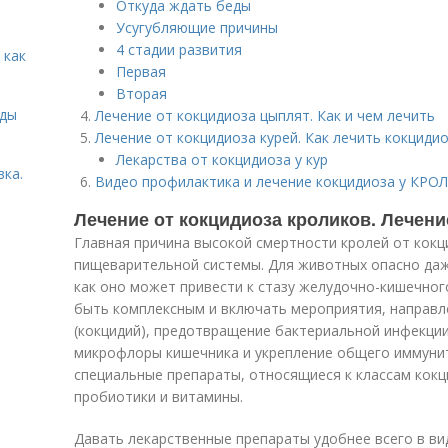
Откуда ждать беды
Усугубляющие причины
4 стадии развития
 как
Первая
Вторая
иды
Лечение от кокцидиоза цыплят. Как и чем лечить
Лечение от кокцидиоза курей. Как лечить кокцидио
Лекарства от кокцидиоза у кур
вка.
Видео профилактика и лечение кокцидиоза у КРО
Лечение от кокцидиоза кроликов. Лечени
Главная причина высокой смертности кролей от кокц
пищеварительной системы. Для животных опасно даж
как оно может привести к стазу желудочно-кишечног
быть комплексным и включать мероприятия, направл
(кокцидий), предотвращение бактериальной инфекци
микрофлоры кишечника и укрепление общего иммунит
специальные препараты, относящиеся к классам кокц
пробиотики и витамины.
Давать лекарственные препараты удобнее всего в ви