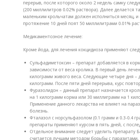
перерыв, после которого около 2 недель самку след
(200 миллилитров 0.02% раствора). Далее делается т
маленьким крольчатам должен исполниться месяц, и 
протяжение 10 дней поят 50 миллилитрами 0.01% рас
Медикаментозное лечение:
Кроме йода, для лечения кокцидиоза применяют сле
Сульфадиметоксин – препарат добавляется в корм
зависимости от веса кролика. В первый день лечен
килограмм живого веса. Следующие четыре дня – д
килограмм. После пяти дней перерыва, курс повто
Фуразолидон – данный препарат назначается кроля
на 1 килограмм корма или 30 миллиграмм на 1 кил
Применение данного лекарства не влияет на параз
болезнь.
Фталазол с норсульфазолом (0.1 грамм и 0.3-0.4 гр
препараты применяют курсом в пять дней, с пос
Отдельное внимание следует уделить препарату Б
считается лучшим методом борьбы с паразитами, 