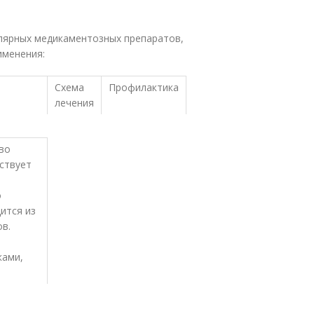
лярных медикаментозных препаратов,
именения:
Схема
Профилактика
лечения
во
йствует
о
ится из
ов.
ками,
.