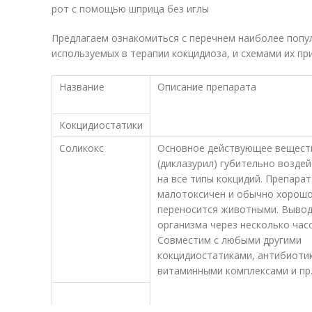
рот с помощью шприца без иглы
Предлагаем ознакомиться с перечнем наиболее попу
используемых в терапии кокцидиоза, и схемами их пр
Название
Описание препарата
Кокцидиостатики
Соликокс
Основное действующее вещест
(диклазурил) губительно возде
на все типы кокцидий. Препарат
малотоксичен и обычно хорош
переносится животными. Вывод
организма через несколько час
Совместим с любыми другими
кокцидиостатиками, антибиоти
витаминными комплексами и пр