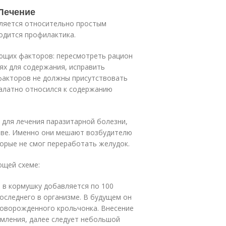
 Лечение
вляется относительно простым
одится профилактика.
ющих факторов: пересмотреть рацион
ях для содержания, исправить
 факторов не должны присутствовать
халатно относился к содержанию
для лечения паразитарной болезни,
ове. Именно они мешают возбудителю
орые не смог переработать желудок.
ющей схеме:
я в кормушку добавляется по 100
оследнего в организме. В будущем он
новорожденного крольчонка. Внесение
рмления, далее следует небольшой