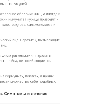
м в 10–90 дней.
спаление оболочки ЖКТ, а иногда и
изкий иммунитет курицы приводят к
, клостридиоза, сальмонеллеза и
ический вид. Паразиты, вызывающие
тиц.
ь цикла размножения паразиты
улы — яйца, не погибающие при
на кормушках, поилках, в щелях.
звести множество себе подобных.