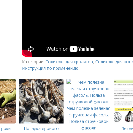
Категории:
Соликокс для кроликов
,
Соликокс для цып
Инструкция по применению
Чем полезна зеленая
стручковая фасоль.
Польза стручковой
фасоли
сроки
Посадка ярового
Летни