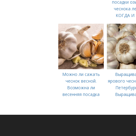
посадки оз
чеснока л
КОГДА И
ПРАВИЛ
ПОСАДИТЬ 
ЧЕСНО
Можно ли сажать
Выращив
чеснок весной.
ярового чесн
Возможна ли
Петербур
весенняя посадка
Выращив
чеснока — когда
ярового чес
лучше делать
важных мом