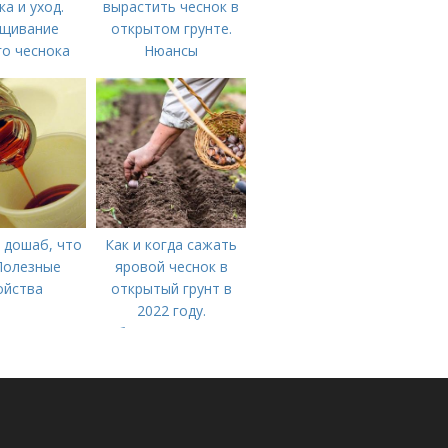
ка и уход.
вырастить чеснок в
щивание
открытом грунте.
о чеснока
Нюансы
выращивания
озимого чеснока
 дошаб, что
Как и когда сажать
Полезные
яровой чеснок в
ойства
открытый грунт в
2022 году.
Добавление статьи в
новую подборку