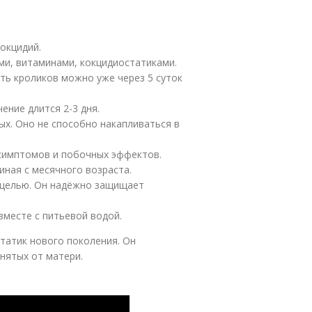
окцидий.
ми, витаминами, кокцидиостатиками.
ть кроликов можно уже через 5 суток
ение длится 2-3 дня.
ых. Оно не способно накапливаться в
 симптомов и побочных эффектов.
иная с месячного возраста.
 целью. Он надёжно защищает
вместе с питьевой водой.
татик нового поколения. Он
нятых от матери.