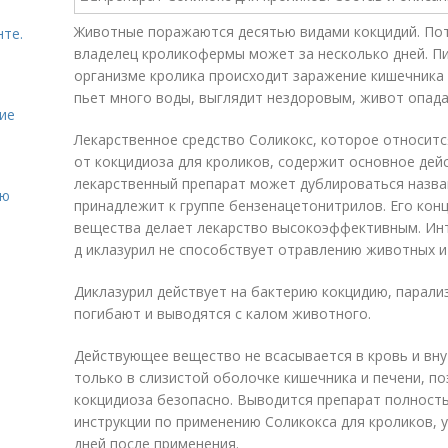
Животные поражаются десятью видами кокцидий. По
нте.
владелец кроликофермы может за несколько дней. П
организме кролика происходит заражение кишечника и
пьет много воды, выглядит нездоровым, живот опада
ие
Лекарственное средство Соликокс, которое относит
от кокцидиоза для кроликов, содержит основное дей
лекарственный препарат может дублироваться назва
ию
принадлежит к группе бензенацетонитрилов. Его конц
вещества делает лекарство высокоэффективным. Инт
д иклазурил не способствует отравлению животных и 
Диклазурил действует на бактерию кокцидию, парали
погибают и выводятся с калом животного.
Действующее вещество не всасывается в кровь и вн
только в слизистой оболочке кишечника и печени, по
кокцидиоза безопасно. Выводится препарат полность
инструкции по применению Соликокса для кроликов, 
дней после применения.