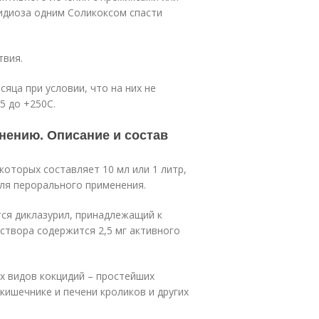
идиоза одним Соликоксом спасти
твия.
яца при условии, что на них не
5 до +25
0
С.
нению. Описание и состав
которых составляет 10 мл или 1 литр,
ля перорального применения.
ся диклазурил, принадлежащий к
створа содержится 2,5 мг активного
х видов кокцидий – простейших
ишечнике и печени кроликов и других