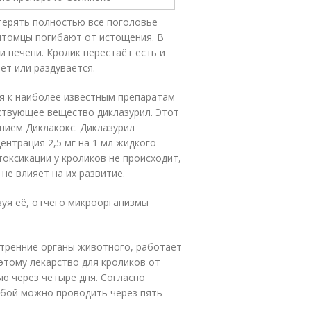
терять полностью всё поголовье
итомцы погибают от истощения. В
 печени. Кролик перестаёт есть и
ет или раздувается.
ся к наиболее известным препаратам
ствующее вещество диклазурил. Этот
нием Диклакокс. Диклазурил
ентрация 2,5 мг на 1 мл жидкого
оксикации у кроликов не происходит,
не влияет на их развитие.
зуя её, отчего микроорганизмы
утренние органы животного, работает
этому лекарство для кроликов от
ю через четыре дня. Согласно
убой можно проводить через пять