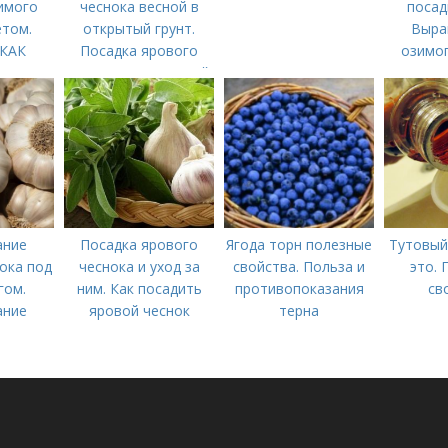
имого
чеснока весной в
посад
етом.
открытый грунт.
Выра
 КАК
Посадка ярового
озимог
ЬНО
чеснока в открытый
ОЗИМЫЙ
грунт
К
ание
Посадка ярового
Ягода торн полезные
Тутовый
ока под
чеснока и уход за
свойства. Польза и
это. 
гом.
ним. Как посадить
противопоказания
св
ание
яровой чеснок
терна
нока: 7
ентов