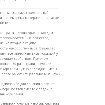
язкая масса имеет желтоватый
 из полимерных материалов, а также
яйств.
епарата – диклазурил. В каждом
ют вспомогательные вещества,
ение входит в группу
ность микроорганизмов. Вещество
вает все известные виды кокцидий у
вающим свойством. При этом
овке в 50 раз отравить кур или
с лекарством нужно соблюдать меры
, после работы тщательно мыть руки.
идиоза или для лечения в случае
 переносятся вместе с водой, а
для кормления.
ктивного лечения с премиксами или