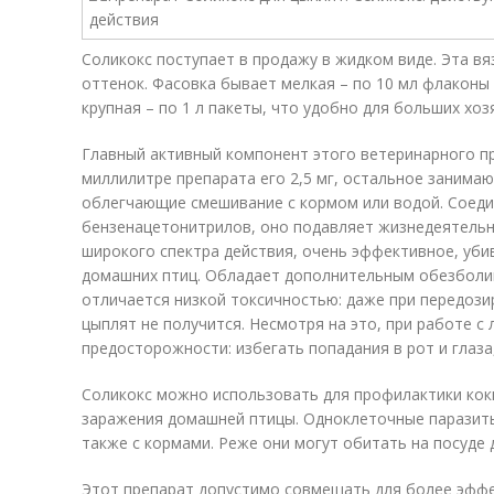
Соликокс поступает в продажу в жидком виде. Эта в
оттенок. Фасовка бывает мелкая – по 10 мл флаконы
крупная – по 1 л пакеты, что удобно для больших хоз
Главный активный компонент этого ветеринарного пр
миллилитре препарата его 2,5 мг, остальное занима
облегчающие смешивание с кормом или водой. Соедин
бензенацетонитрилов, оно подавляет жизнедеятель
широкого спектра действия, очень эффективное, уби
домашних птиц. Обладает дополнительным обезболи
отличается низкой токсичностью: даже при передозир
цыплят не получится. Несмотря на это, при работе 
предосторожности: избегать попадания в рот и глаза
Соликокс можно использовать для профилактики кокц
заражения домашней птицы. Одноклеточные паразиты
также с кормами. Реже они могут обитать на посуде 
Этот препарат допустимо совмещать для более эффе