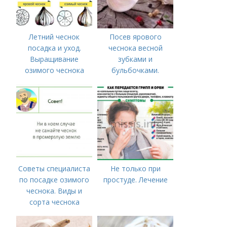
Летний чеснок
Посев ярового
посадка и уход.
чеснока весной
Выращивание
зубками и
озимого чеснока
бульбочками.
Оптимальные сроки
посадки озимого
чеснока
Советы специалиста
Не только при
по посадке озимого
простуде. Лечение
чеснока. Виды и
сорта чеснока