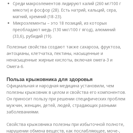
Среди макроэлементов лидируют калий (260 мг/100 г
мякоти) и фосфор (28). Есть натрий, кальций, сера,
магний, кремний (18-23).
Микроэлементы – это 18 позиций, из которых
преобладают медь (130 мкг/100 г ягод), алюминий
(33,6), рубидий (19).
Полезные свойства создают также сахароза, фруктоза,
антоцианы, клетчатка, пектины, насыщенные и
ненасыщенные жирные кислоты, включая омега-3 и
Омега-6.
Польза крыжовника для здоровья
Официальная и народная медицина установили, чем
полезны крыжовник в целом и свойства его компонентов.
Он приносит пользу при решении специфических проблем
мужчин, женщин, детей, людей, страдающих разными
заболеваниями.
Свойства крыжовника полезны при избыточной полноте,
на­ру­ше­нии обмена веществ, как по­слаб­ля­ю­щее, мо­че-,