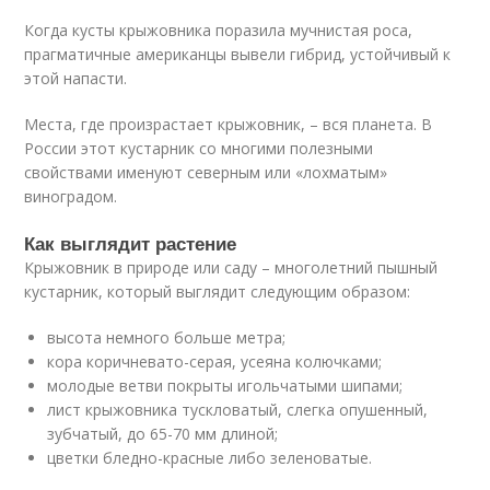
Когда кусты крыжовника поразила мучнистая роса,
прагматичные американцы вывели гибрид, устойчивый к
этой напасти.
Места, где произрастает крыжовник, – вся планета. В
России этот кустарник со многими полезными
свойствами именуют северным или «лохматым»
виноградом.
Как выглядит растение
Крыжовник в природе или саду – многолетний пышный
кустарник, который выглядит следующим образом:
высота немного больше метра;
кора коричневато-серая, усеяна колючками;
молодые ветви покрыты игольчатыми шипами;
лист крыжовника тускловатый, слегка опушенный,
зубчатый, до 65-70 мм длиной;
цветки бледно-красные либо зеленоватые.