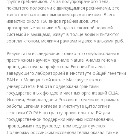
группе гребневиков. Из-за полупрозрачного тела,
покрытого полосками с движущимися ресничками, это
животное называют «морским крыжовником». Всего
известно около 150 видов гребневиков. Эти
прожорливые хищники обладают сложной нервной
системой и мышцами, живут в толще воды и питаются
зоопланктоном, мелкими рачками и даже мальками рыб.
Результаты исследования только что опубликованы в
престижном научном журнале Nature. Анализ генома
проводила группа профессора Евгения Рогаева,
заведующего лабораторией в Институте общей генетики
РАН и в Медицинской школе Массачусетского
университета. Работа поддержана грантами
государственных фондов и частных организаций США,
Испании, Нидерландов и России, в том числе в рамках
работы Евгения Рогаева в Институте цитологии и
генетики СО РАН по гранту правительства РФ для
государственной поддержки научных исследований,
проводимых под руководством ведущих ученых.
Поддержку российским исследователям оказал также