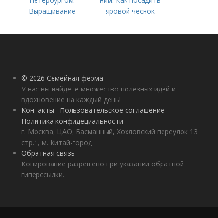
Петербургом.
ним. Как посадить
Выращивание
яровой чеснок
ярового чеснока: 7
важных моментов
© 2026 Семейная ферма
У нас вы найдете множество полезных идей и
вдохновение на каждый день!
Контакты
Пользовательское соглашение
Политика конфидециальности
г. Москва, ЦАО, Басманный, Хохловский переулок 13
стр.1, м. Китай-город
Обратная связь
Копирование разрешено при указании обратной
гиперссылки.