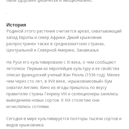
были здоровее физически и эмоционально.
.
История
Родиной этого растения считается ареал, охватывающий
запад Европы и север Африки. Дикий крыжовник
распространен также в среднеазиатских странах,
Центральной и Северной Америке, Закавказье.
На Руси его культивировали с XI века, о чем сообщают
летописи. Первым из европейцев культуру и ее свойства
описал французский ученый Жан Рюэль (1536 год). Менее
чем через сто лет, в XVII веке, «крыжовниковый» бум
охватил Англию. Вино из ягоды пришлось по вкусу
правителю страны Генриху VIII и селекционеры занялись
выведением новых сортов. К XIX столетию они
исчислялись сотнями.
Сегодня в мире культивируется полторы тысячи сортов и
видов крыжовника.