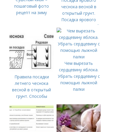
Посадка ярового
пошаговый фото
чеснока весной в
рецепт на зиму
открытый грунт.
Посадка ярового
чеснока в открытый
грунт
Чем вырезать
сердцевину яблока.
Убрать сердцевину с
Правила посадки
помощью лыжной
летнего чеснока
палки
весной в открытый
грунт. Способы
посадки чеснока