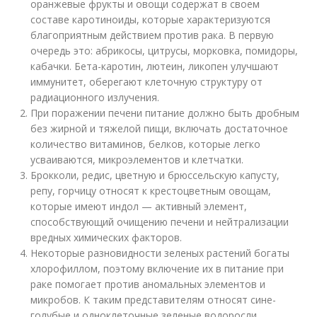
оранжевые фрукты и овощи содержат в своем
составе каротиноиды, которые характеризуются
благоприятным действием против рака. В первую
очередь это: абрикосы, цитрусы, морковка, помидоры,
кабачки. Бета-каротин, лютеин, ликопен улучшают
иммунитет, оберегают клеточную структуру от
радиационного излучения.
При поражении печени питание должно быть дробным
без жирной и тяжелой пищи, включать достаточное
количество витаминов, белков, которые легко
усваиваются, микроэлементов и клетчатки.
Брокколи, редис, цветную и брюссельскую капусту,
репу, горчицу относят к крестоцветным овощам,
которые имеют индол — активный элемент,
способствующий очищению печени и нейтрализации
вредных химических факторов.
Некоторые разновидности зеленых растений богаты
хлорофиллом, поэтому включение их в питание при
раке помогает против аномальных элементов и
микробов. К таким представителям относят сине-
голубые и одноклеточные зеленые водоросли,