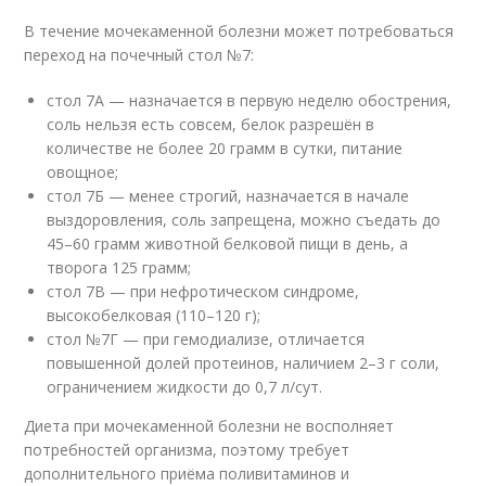
В течение мочекаменной болезни может потребоваться
переход на почечный стол №7:
стол 7А — назначается в первую неделю обострения,
соль нельзя есть совсем, белок разрешён в
количестве не более 20 грамм в сутки, питание
овощное;
стол 7Б — менее строгий, назначается в начале
выздоровления, соль запрещена, можно съедать до
45–60 грамм животной белковой пищи в день, а
творога 125 грамм;
стол 7В — при нефротическом синдроме,
высокобелковая (110–120 г);
стол №7Г — при гемодиализе, отличается
повышенной долей протеинов, наличием 2–3 г соли,
ограничением жидкости до 0,7 л/сут.
Диета при мочекаменной болезни не восполняет
потребностей организма, поэтому требует
дополнительного приёма поливитаминов и