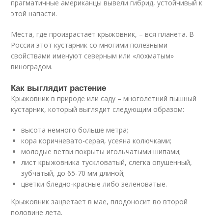
прагматичные американцы вывели гибрид, устойчивый к
этой напасти.
Места, где произрастает крыжовник, – вся планета. В
России этот кустарник со многими полезными
свойствами именуют северным или «лохматым»
виноградом.
Как выглядит растение
Крыжовник в природе или саду – многолетний пышный
кустарник, который выглядит следующим образом:
высота немного больше метра;
кора коричневато-серая, усеяна колючками;
молодые ветви покрыты игольчатыми шипами;
лист крыжовника тускловатый, слегка опушенный,
зубчатый, до 65-70 мм длиной;
цветки бледно-красные либо зеленоватые.
Крыжовник зацветает в мае, плодоносит во второй
половине лета.