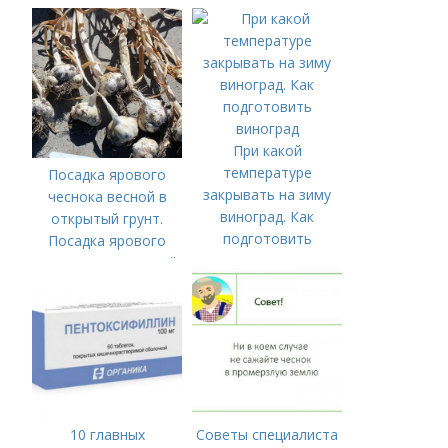
клубничную грядку?
Давайте
разбираться.
При какой
температуре
Посадка ярового
закрывать на зиму
чеснока весной в
виноград. Как
открытый грунт.
подготовить
Посадка ярового
виноград
чеснока в открытый
грунт
10 главных
Советы специалиста