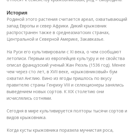
История
Родиной этого растения считается ареал, охватывающий
запад Европы и север Африки. Дикий крыжовник
распространен также в среднеазиатских странах,
Центральной и Северной Америке, Закавказье.
На Руси его культивировали с XI века, о чем сообщают
летописи. Первым из европейцев культуру и ее свойства
описал французский ученый Жан Рюэль (1536 год). Менее
чем через сто лет, в XVII веке, «крыжовниковый» бум
охватил Англию. Вино из ягоды пришлось по вкусу
правителю страны Генриху VIII и селекционеры занялись
выведением новых сортов. К XIX столетию они
исчислялись сотнями.
Сегодня в мире культивируется полторы тысячи сортов и
видов крыжовника.
Когда кусты крыжовника поразила мучнистая роса,