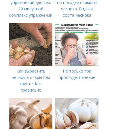
упражнений для тех.
по посадке озимого
10 минутный
чеснока. Виды и
комплекс упражнений
сорта чеснока
для тех, у кого нет
времени на спорт
Как вырастить
Не только при
чеснок в открытом
простуде. Лечение
грунте. Как
правильно
выращивать чеснок в
открытом грунте