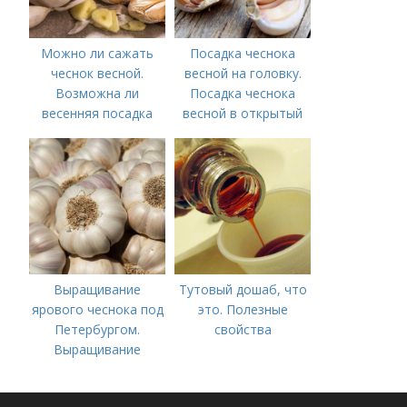
Можно ли сажать
Посадка чеснока
чеснок весной.
весной на головку.
Возможна ли
Посадка чеснока
весенняя посадка
весной в открытый
чеснока — когда
грунт
лучше делать
Выращивание
Тутовый дошаб, что
ярового чеснока под
это. Полезные
Петербургом.
свойства
Выращивание
ярового чеснока: 7
важных моментов