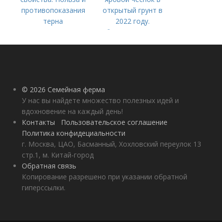
противопоказания
открытый грунт в
терна
2022 году.
Добавление статьи в
новую подборку
© 2026 Семейная ферма
У нас вы найдете множество полезных идей и
вдохновение на каждый день!
Контакты
Пользовательское соглашение
Политика конфидециальности
г. Москва, ЦАО, Басманный, Хохловский переулок 13
стр.1, м. Китай-город
Обратная связь
Копирование разрешено при указании обратной
гиперссылки.