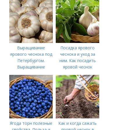
озимого чеснока
Выращивание
Посадка ярового
ярового чеснока под
чеснока и уход за
Петербургом.
ним. Как посадить
Выращивание
яровой чеснок
ярового чеснока: 7
важных моментов
Ягода торн полезные
Как и когда сажать
свойства. Польза и
яровой чеснок в