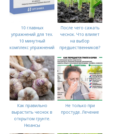
10 главных
После чего сажать
упражнений для тех.
чеснок. Что влияет
10 минутный
на выбор
комплекс упражнений
предшественников?
для тех, у кого нет
времени на спорт
Как правильно
Не только при
вырастить чеснок в
простуде. Лечение
открытом грунте.
Нюансы
выращивания