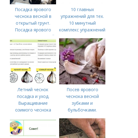
Посадка ярового
10 главных
чеснока весной в
упражнений для тех.
открытый грунт.
10 минутный
Посадка ярового
комплекс упражнений
чеснока в открытый
для тех, у кого нет
грунт
времени на спорт
Летний чеснок
Посев ярового
посадка и уход.
чеснока весной
Выращивание
зубками и
озимого чеснока
бульбочками.
Оптимальные сроки
посадки озимого
чеснока