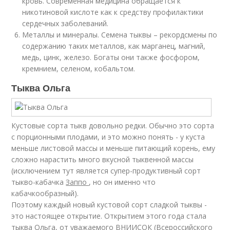
кровь. Современная медицина обращается к
никотиновой кислоте как к средству профилактики
сердечных заболеваний.
Металлы и минералы. Семена тыквы – рекордсмены по
содержанию таких металлов, как марганец, магний,
медь, цинк, железо. Богаты они также фосфором,
кремнием, селеном, кобальтом.
Тыква Ольга
Кустовые сорта тыкв довольно редки. Обычно это сорта
с порционными плодами, и это можно понять - у куста
меньше листовой массы и меньше питающий корень, ему
сложно нарастить много вкусной тыквенной массы
(исключением тут является супер-продуктивный сорт
тыкво-кабачка
Заппо
, но он именно что
кабачкообразный).
Поэтому каждый новый кустовой сорт сладкой тыквы -
это настоящее открытие. Открытием этого года стала
тыква Ольга, от уважаемого ВНИИСОК (Всероссийского