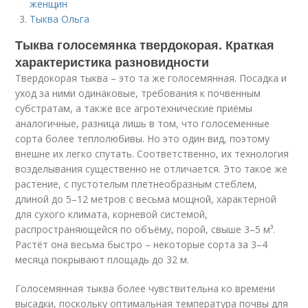
женщин
Тыква Ольга
Тыква голосемянка твердокорая. Краткая
характеристика разновидности
Твердокорая тыква – это та же голосемянная. Посадка и
уход за ними одинаковые, требования к почвенным
субстратам, а также все агротехнические приёмы
аналогичные, разница лишь в том, что голосеменные
сорта более теплолюбивы. Но это один вид, поэтому
внешне их легко спутать. Соответственно, их технология
возделывания существенно не отличается. Это такое же
растение, с пустотелым плетнеобразным стеблем,
длиной до 5–12 метров с весьма мощной, характерной
для сухого климата, корневой системой,
распространяющейся по объёму, порой, свыше 3–5 м³.
Растёт она весьма быстро – некоторые сорта за 3–4
месяца покрывают площадь до 32 м.
Голосемянная тыква более чувствительна ко времени
высадки, поскольку оптимальная температура почвы для