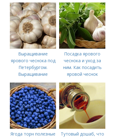
чеснока — когда
грунт
лучше делать
Выращивание
Посадка ярового
ярового чеснока под
чеснока и уход за
Петербургом.
ним. Как посадить
Выращивание
яровой чеснок
ярового чеснока: 7
важных моментов
Ягода торн полезные
Тутовый дошаб, что