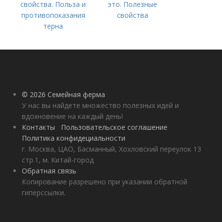
свойства. Польза и
это. Полезные
противопоказания
свойства
терна
© 2026 Семейная ферма
У нас вы найдете множество полезных идей и
вдохновение на каждый день!
Контакты
Пользовательское соглашение
Политика конфидециальности
г. Москва, ЦАО, Басманный, Хохловский переулок 13
стр.1, м. Китай-город
Обратная связь
Копирование разрешено при указании обратной
гиперссылки.