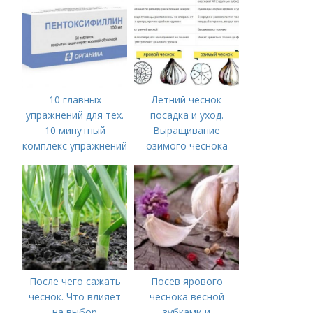
10 главных
Летний чеснок
упражнений для тех.
посадка и уход.
10 минутный
Выращивание
комплекс упражнений
озимого чеснока
для тех, у кого нет
времени на спорт
После чего сажать
Посев ярового
чеснок. Что влияет
чеснока весной
на выбор
зубками и