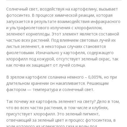
Солнечный свет, воздействуя на картофелину, вызывает
фотосинтез. В процессе химической реакции, которая
запускается в результате взаимодействия инфракрасного
и ультрафиолетового излучения с хлорофиллом,
зеленеют корнеплоды. Этот элемент является составной
частью всех растений. Под влиянием световых лучей их
листья зеленеют, в некоторых случаях становятся
фиолетовыми. Изначально у картофеля, содержащего
хлорофилл под кожурой, отсутствует зеленый окрас, так
как почва их защищает от лучей солнца.
В зрелом картофеле соланина немного – 0,005%, но при
длительном хранении он накапливается. Решающим
фактором — температура и солнечный свет.
Так почему же картофель зеленеет на свету? Дело в том,
что во всех частях растения, в том числе и клубнях,
присутствует хлорофилл. Это зеленый пигмент,
отвечающий за зеленый цвет и процесс фотосинтеза, в
ходе которого из углекислого газа и воды под