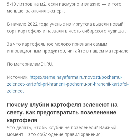
5-10 литров на м
2
, если пасмурно и влажно — и того
меньше, заключил эксперт.
В начале 2022 года ученые из Иркутска вывели новый
сорт картофеля и назвали в честь сибирского чудища .
За что картофельное молоко признали самым
инновационным продуктов, читайте в нашем материале.
По материаламE1.RU.
Источник:
https://semejnayaferma.ru/novosti/pochemu-
zeleneet-kartofel-pri-hranenii-pochemu-pri-hranenii-kartofel-
zeleneet
Почему клубни картофеля зеленеют на
свету. Как предотвратить позеленение
картофеля
Что делать, чтобы клубни не позеленели? Важный
момент – это соблюдение правил хранения: