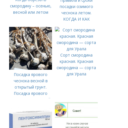
Правила и сроки
смородину – осенью,
посадки озимого
весной или летом
чеснока летом.
КОГДА И КАК
ПРАВИЛЬНО
ПОСАДИТЬ ОЗИМЫЙ
ЧЕСНОК
Сорт смородина
красная. Красная
смородина — сорта
для Урала
Посадка ярового
чеснока весной в
открытый грунт.
Посадка ярового
чеснока в открытый
грунт