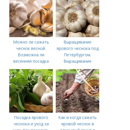
Можно ли сажать
Выращивание
чеснок весной.
ярового чеснока под
Возможна ли
Петербургом.
весенняя посадка
Выращивание
чеснока — когда
ярового чеснока: 7
лучше делать
важных моментов
Посадка ярового
Как и когда сажать
чеснока и уход за
яровой чеснок в