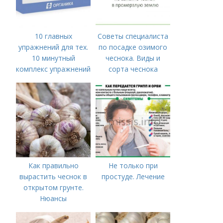
10 главных
Советы специалиста
упражнений для тех.
по посадке озимого
10 минутный
чеснока. Виды и
комплекс упражнений
сорта чеснока
для тех, у кого нет
времени на спорт
Как правильно
Не только при
вырастить чеснок в
простуде. Лечение
открытом грунте.
Нюансы
выращивания
озимого чеснока