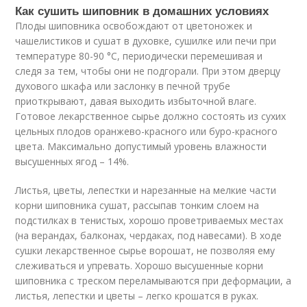
Как сушить шиповник в домашних условиях
Плоды шиповника освобождают от цветоножек и
чашелистиков и сушат в духовке, сушилке или печи при
температуре 80-90 °C, периодически перемешивая и
следя за тем, чтобы они не подгорали. При этом дверцу
духового шкафа или заслонку в печной трубе
приоткрывают, давая выходить избыточной влаге.
Готовое лекарственное сырье должно состоять из сухих
цельных плодов оранжево-красного или буро-красного
цвета. Максимально допустимый уровень влажности
высушенных ягод – 14%.
Листья, цветы, лепестки и нарезанные на мелкие части
корни шиповника сушат, рассыпав тонким слоем на
подстилках в тенистых, хорошо проветриваемых местах
(на верандах, балконах, чердаках, под навесами). В ходе
сушки лекарственное сырье ворошат, не позволяя ему
слеживаться и упревать. Хорошо высушенные корни
шиповника с треском переламываются при деформации, а
листья, лепестки и цветы – легко крошатся в руках.