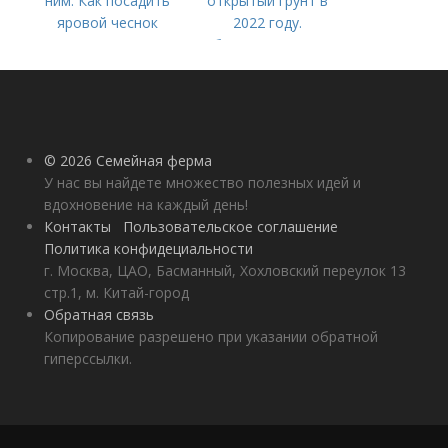
ним. Как посадить
открытый грунт в
яровой чеснок
2022 году.
Добавление статьи в
новую подборку
© 2026 Семейная ферма
У нас вы найдете множество полезных идей и
вдохновение на каждый день!
Контакты
Пользовательское соглашение
Политика конфидециальности
г. Москва, ЦАО, Басманный, Хохловский переулок 13
стр.1, м. Китай-город
Обратная связь
Копирование разрешено при указании обратной
гиперссылки.