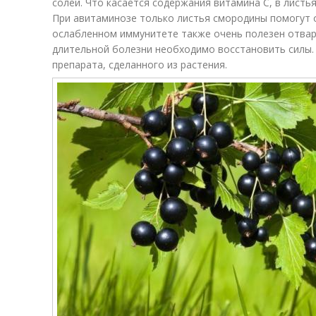
солей. Что касается содержания витамина С, в листь
При авитаминозе только листья смородины помогут 
ослабленном иммунитете также очень полезен отвар
длительной болезни необходимо восстановить силы.
препарата, сделанного из растения.