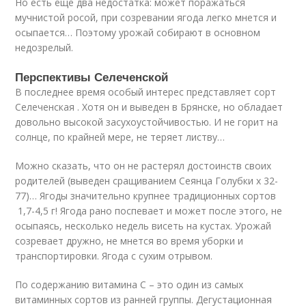
Но есть еще два недостатка: может поражаться
мучнистой росой, при созревании ягода легко мнется и
осыпается… Поэтому урожай собирают в основном
недозрелый.
Перспективы Селеченской
В последнее время особый интерес представляет сорт
Селеченская . Хотя он и выведен в Брянске, но обладает
довольно высокой засухоустойчивостью. И не горит на
солнце, по крайней мере, не теряет листву…
Можно сказать, что он не растерял достоинств своих
родителей (выведен сращиванием Сеянца Голубки х 32-
77)… Ягоды значительно крупнее традиционных сортов
1,7-4,5 г! Ягода рано поспевает и может после этого, не
осыпаясь, несколько недель висеть на кустах. Урожай
созревает дружно, не мнется во время уборки и
транспортировки. Ягода с сухим отрывом.
По содержанию витамина С – это один из самых
витаминных сортов из ранней группы. Дегустационная