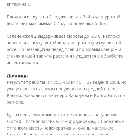
витамина C.
Плодоносит куст на 2 год жизни, а к 3–4 годам урожай
достигает максимума. С 1 куста получают 5–6 кг.
Селеченская 2 выдерживает морозы до -30 С, неплохо
переносит засуху, устойчива к антракнозу и мучнистой
росе. Но беззащитна перед тлей и почковым клещом и
стеклянницей так что растения нуждаются в обработке
инсектицидами.
Дачница
Результат работы НИИСС и ВНИИСП. Выведен в 2004, но
уже успел стать самым популярным в средней полосе
России. Разводится в Северо-Западном и Волго-Вятском
регионе.
Кусты невысоки, компактны, не склонны к загущению.
Листья – пятилопастные, «смородиновые», с бронзовым
оттенком. Цветы недекоративны, очень маленькие.
Цветет Дачница в мае, а вызревает к концу июня.