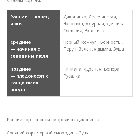
к таким сортам:
Ранние — конец
Диковинка, Селечинская,
июня
Экзотика, Ажурная, Дачница,
Орловия, Экзотика
Средние
Черный жемчуг, Верность ,
— начиная с
Перун, Зеленая дымка, Зуша
середины июля
Поздние
Кипиана, Ядреная, Венера,
— плодоносят с
Русалка
конца июля —
август…
Ранний сорт черной смородины Диковинка
Средний сорт черной смородины Зуша