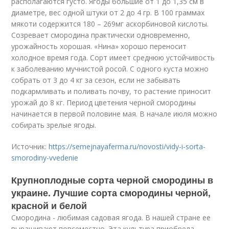
располагаются густо. Ягоды большие от 1 до 1,35 см в
диаметре, вес одной штуки от 2 до 4 гр. В 100 граммах
мякоти содержится 180 – 269мг аскорбиновой кислоты.
Созревает смородина практически одновременно,
урожайность хорошая. «Нина» хорошо переносит
холодное время года. Сорт имеет среднюю устойчивость
к заболеванию мучнистой росой. С одного куста можно
собрать от 3 до 4 кг за сезон, если не забывать
подкармливать и поливать почву, то растение приносит
урожай до 8 кг. Период цветения черной смородины
начинается в первой половине мая. В начале июля можно
собирать зрелые ягоды.
Источник:
https://semejnayaferma.ru/novosti/vidy-i-sorta-
smorodiny-vvedenie
Крупноплодные сорта черной смородины в
украине. Лучшие сорта смородины черной,
красной и белой
Смородина - любимая садовая ягода. В нашей стране ее
выращивают повсеместно. Эта культура приобрела