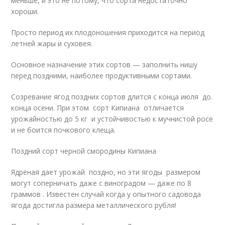
меньше, и это не потому, что сорта недостаточно
хороши.
Просто период их плодоношения приходится на период
летней жары и суховея.
Основное назначение этих сортов — заполнить нишу
перед поздними, наиболее продуктивными сортами.
Созревание ягод поздних сортов длится с конца июля до.
конца осени. При этом сорт Кипиана отличается
урожайностью до 5 кг и устойчивостью к мучнистой росе
и не боится почкового клеща.
Поздний сорт черной смородины Кипиана
Ядрёная дает урожай поздно, но эти ягоды размером
могут соперничать даже с виноградом — даже по 8
граммов . Известен случай когда у опытного садовода
ягода достигла размера металлического рубля!