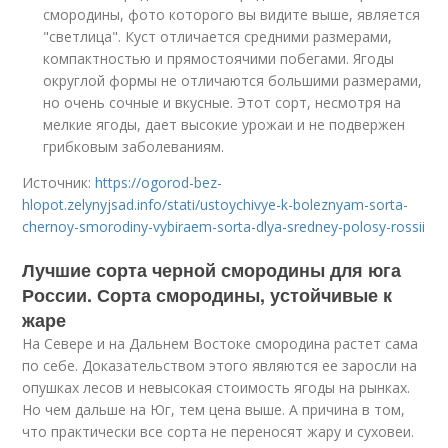
смородины, фото которого вы видите выше, является
"светлица". Куст отличается средними размерами,
компактностью и прямостоячими побегами. Ягоды
округлой формы не отличаются большими размерами,
но очень сочные и вкусные. Этот сорт, несмотря на
мелкие ягоды, дает высокие урожаи и не подвержен
грибковым заболеваниям.
Источник:
https://ogorod-bez-
hlopot.zelynyjsad.info/stati/ustoychivye-k-boleznyam-sorta-
chernoy-smorodiny-vybiraem-sorta-dlya-sredney-polosy-rossii
Лучшие сорта черной смородины для юга
России. Сорта смородины, устойчивые к
жаре
На Севере и на Дальнем Востоке смородина растет сама
по себе. Доказательством этого являются ее заросли на
опушках лесов и невысокая стоимость ягоды на рынках.
Но чем дальше на Юг, тем цена выше. А причина в том,
что практически все сорта не переносят жару и суховеи.