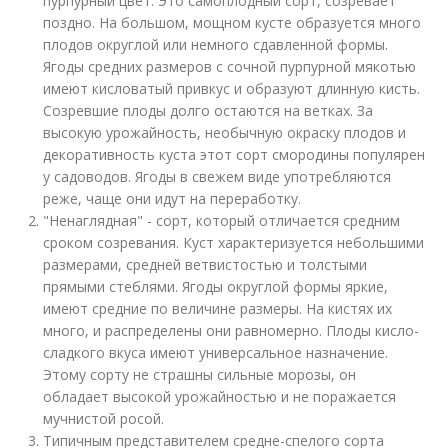
пурпурный цвет. Это самоплодный сорт, созревает
поздно. На большом, мощном кусте образуется много
плодов округлой или немного сдавленной формы.
Ягоды средних размеров с сочной пурпурной мякотью
имеют кисловатый привкус и образуют длинную кисть.
Созревшие плоды долго остаются на ветках. За
высокую урожайность, необычную окраску плодов и
декоративность куста этот сорт смородины популярен
у садоводов. Ягоды в свежем виде употребляются
реже, чаще они идут на переработку.
"Ненаглядная" - сорт, который отличается средним
сроком созревания. Куст характеризуется небольшими
размерами, средней ветвистостью и толстыми
прямыми стеблями. Ягоды округлой формы яркие,
имеют средние по величине размеры. На кистях их
много, и распределены они равномерно. Плоды кисло-
сладкого вкуса имеют универсальное назначение.
Этому сорту не страшны сильные морозы, он
обладает высокой урожайностью и не поражается
мучнистой росой.
Типичным представителем средне-спелого сорта