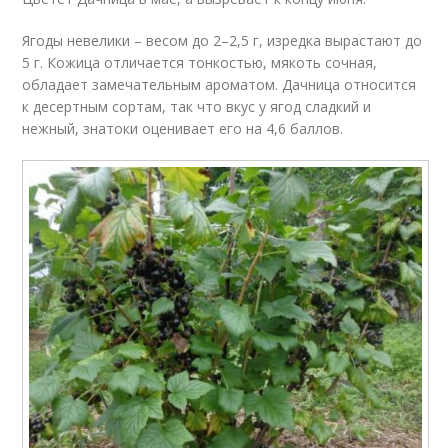
Ягоды невелики – весом до 2–2,5 г, изредка вырастают до
5 г. Кожица отличается тонкостью, мякоть сочная,
обладает замечательным ароматом. Дачница относится
к десертным сортам, так что вкус у ягод сладкий и
нежный, знатоки оценивает его на 4,6 баллов.