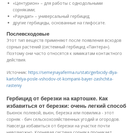
«Центурион» – для работы с однодольными
сорняками;
«Раундап» – универсальный гербицид;
другие гербициды, основанные на глифосате.
Послевсходовые
Этот тип веществ применяют после появления всходов
сорных растений (системный гербицид «Пантера»).
Поэтому они часто относятся к химикатам контактного
действия.
Источник:
https://semejnayaferma.ru/stati/gerbicidy-dlya-
kartofelya-posle-vshodov-ot-kompanii-bayer-zashchita-
rasteniy
Гербицид от березки на картошке. Как
избавиться от березки: очень легкий способ
Вьюнок полевой, вьюн, березка или повилика - этот
сорняк - бич сельскохозяйственных угодий и огородов.
Навсегда избавиться от березки на участке почти
невозможно. Корневая система сорняка проникает