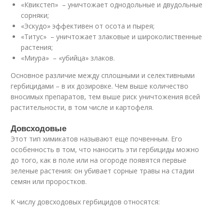
«Квикстеп» – уничтожает однодольные и двудольные
сорняки;
«Эскудо» эффективен от осота и пырея;
«Титус» – уничтожает злаковые и широколиственные
растения;
«Миура» – «убийца» злаков.
Основное различие между сплошными и селективными
гербицидами – в их дозировке. Чем выше количество
вносимых препаратов, тем выше риск уничтожения всей
растительности, в том числе и картофеля.
Довсходовые
Этот тип химикатов называют еще почвенным. Его
особенность в том, что наносить эти гербициды можно
до того, как в поле или на огороде появятся первые
зеленые растения: он убивает сорные травы на стадии
семян или проростков.
К числу довсходовых гербицидов относятся: