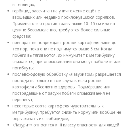
в теплицах;
гербицид рассчитан на уничтожение ещё не
взошедших или недавно проклюнувшихся сорняков.
Применять его против травы выше 10–15 см или на
целине бессмысленно, требуются более сильные
средства;
препарат не повреждает ростки картофеля лишь до
тех пор, пока они не поднимутся выше 5 см. Когда
побеги вытягиваются, их иммунитет к метрибузину
снижается, при опрыскивании они могут заболеть или
погибнуть;
послевсходовую обработку «Лазуритом» разрешается
проводить только в том случае, если ростки
картофеля абсолютно здоровы. Подмёрзшие или
пострадавшие от засухи побеги опрыскивания не
перенесут;
некоторые сорта картофеля чувствительны к
метрибузину, требуется снизить норму или вообще не
опрыскивать их гербицидом;
«Лазурит» относится к III классу опасности для людей