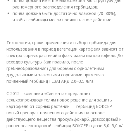
почва должна иметь мелкокомковатую структуру для
равномерного распределения гербицидов;
почва должна быть достаточно влажной (70–80%),
чтобы гербициды могли проявить свое действие.
Технология, сроки применения и выбор гербицида для
использования в период вегетации картофеля зависят от
спектра сорных растений и фазы развития картофеля. До
всходов культуры (как правило, после
гребнеобразования) для борьбы с однолетними
двудольными и злаковыми сорняками применяют
почвенный гербицид ГЕЗАГАРД 2,0‒3,5 л/га.
C 2012 г компания «Сингента» предлагает
сельхозпроизводителям новое решение для защиты
картофеля от сорных растений — гербицид БОКСЕР —
новый препарат почвенного действия на основе
действующего вещества просульфокарб. Довсходовый и
раннепослевсходовый гербицид БОКСЕР в дозе 3,0‒5,0 л/