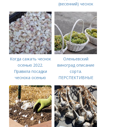
(весенний) чеснок
Когда сажать чеснок
Оленьевский
осенью 2022.
виноград описание
Правила посадки
сорта.
чеснока осенью
ПЕРСПЕКТИВНЫЕ
СОРТА ВИНОГРАДА
ДЛЯ CЕВЕРНОГО
ВИНОДЕЛИЯ И
ПРИГОТОВЛЕНИЯ
СОКОВ