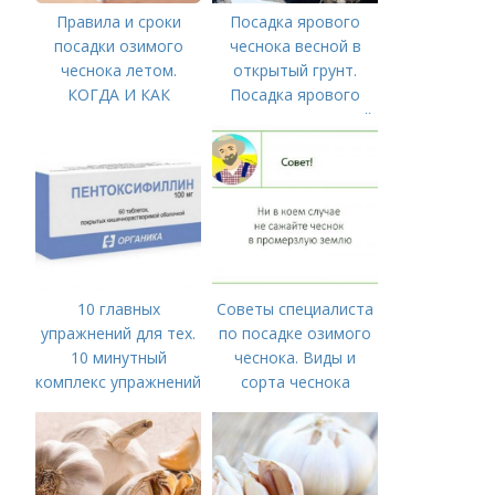
Правила и сроки
Посадка ярового
посадки озимого
чеснока весной в
чеснока летом.
открытый грунт.
КОГДА И КАК
Посадка ярового
ПРАВИЛЬНО
чеснока в открытый
ПОСАДИТЬ ОЗИМЫЙ
грунт
ЧЕСНОК
10 главных
Советы специалиста
упражнений для тех.
по посадке озимого
10 минутный
чеснока. Виды и
комплекс упражнений
сорта чеснока
для тех, у кого нет
времени на спорт