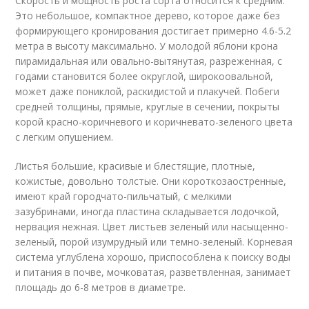
Скорость и мощность роста сорта относится к средним.
Это небольшое, компактное дерево, которое даже без
формирующего кронирования достигает примерно 4.6-5.2
метра в высоту максимально. У молодой яблони крона
пирамидальная или овально-вытянутая, разреженная, с
годами становится более округлой, широкоовальной,
может даже пониклой, раскидистой и плакучей. Побеги
средней толщины, прямые, круглые в сечении, покрыты
корой красно-коричневого и коричневато-зеленого цвета
с легким опушением.
Листья большие, красивые и блестящие, плотные,
кожистые, довольно толстые. Они короткозаостренные,
имеют край городчато-пильчатый, с мелкими
зазубринами, иногда пластина складывается лодочкой,
нервация нежная. Цвет листьев зеленый или насыщенно-
зеленый, порой изумрудный или темно-зеленый. Корневая
система углублена хорошо, приспособлена к поиску воды
и питания в почве, мочковатая, разветвленная, занимает
площадь до 6-8 метров в диаметре.