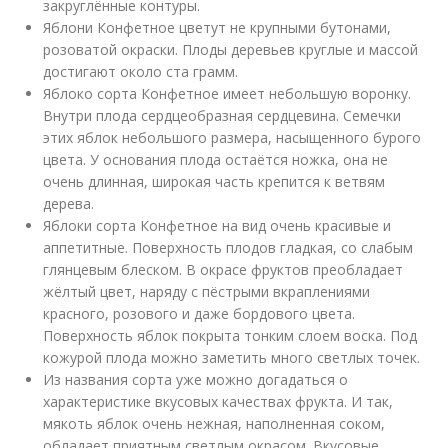
закруглённые контуры.
Яблони Конфетное цветут не крупными бутонами,
розоватой окраски. Плоды деревьев круглые и массой
достигают около ста грамм.
Яблоко сорта Конфетное имеет небольшую воронку.
Внутри плода сердцеобразная сердцевина. Семечки
этих яблок небольшого размера, насыщенного бурого
цвета. У основания плода остаётся ножка, она не
очень длинная, широкая часть крепится к ветвям
дерева.
Яблоки сорта Конфетное на вид очень красивые и
аппетитные. Поверхность плодов гладкая, со слабым
глянцевым блеском. В окрасе фруктов преобладает
жёлтый цвет, наряду с пёстрыми вкраплениями
красного, розового и даже бордового цвета.
Поверхность яблок покрыта тонким слоем воска. Под
кожурой плода можно заметить много светлых точек.
Из названия сорта уже можно догадаться о
характеристике вкусовых качествах фрукта. И так,
мякоть яблок очень нежная, наполненная соком,
обладает приятным светлым окрасом. Вкусовые