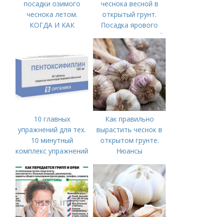
посадки озимого
чеснока весной в
чеснока летом.
открытый грунт.
КОГДА И КАК
Посадка ярового
ПРАВИЛЬНО
чеснока в открытый
ПОСАДИТЬ ОЗИМЫЙ
грунт
ЧЕСНОК
10 главных
Как правильно
упражнений для тех.
вырастить чеснок в
10 минутный
открытом грунте.
комплекс упражнений
Нюансы
для тех, у кого нет
выращивания
времени на спорт
озимого чеснока