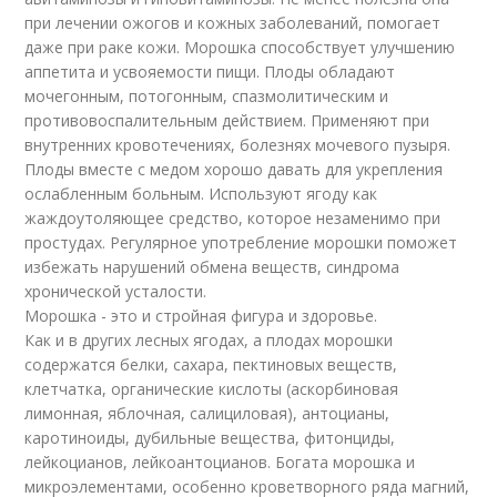
при лечении ожогов и кожных заболеваний, помогает
даже при раке кожи. Морошка способствует улучшению
аппетита и усвояемости пищи. Плоды обладают
мочегонным, потогонным, спазмолитическим и
противовоспалительным действием. Применяют при
внутренних кровотечениях, болезнях мочевого пузыря.
Плоды вместе с медом хорошо давать для укрепления
ослабленным больным. Используют ягоду как
жаждоутоляющее средство, которое незаменимо при
простудах. Регулярное употребление морошки поможет
избежать нарушений обмена веществ, синдрома
хронической усталости.
Морошка - это и стройная фигура и здоровье.
Как и в других лесных ягодах, а плодах морошки
содержатся белки, сахара, пектиновых веществ,
клетчатка, органические кислоты (аскорбиновая
лимонная, яблочная, салициловая), антоцианы,
каротиноиды, дубильные вещества, фитонциды,
лейкоцианов, лейкоантоцианов. Богата морошка и
микроэлементами, особенно кроветворного ряда магний,