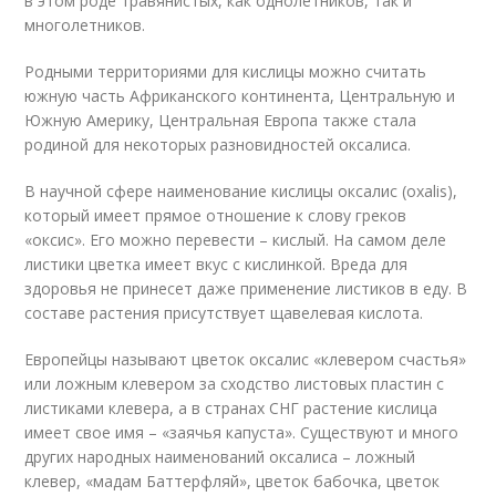
в этом роде травянистых, как однолетников, так и
многолетников.
Родными территориями для кислицы можно считать
южную часть Африканского континента, Центральную и
Южную Америку, Центральная Европа также стала
родиной для некоторых разновидностей оксалиса.
В научной сфере наименование кислицы оксалис (oxalis),
который имеет прямое отношение к слову греков
«оксис». Его можно перевести – кислый. На самом деле
листики цветка имеет вкус с кислинкой. Вреда для
здоровья не принесет даже применение листиков в еду. В
составе растения присутствует щавелевая кислота.
Европейцы называют цветок оксалис «клевером счастья»
или ложным клевером за сходство листовых пластин с
листиками клевера, а в странах СНГ растение кислица
имеет свое имя – «заячья капуста». Существуют и много
других народных наименований оксалиса – ложный
клевер, «мадам Баттерфляй», цветок бабочка, цветок