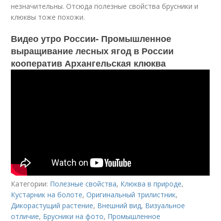
незначительны. Отсюда полезные свойства брусники и
клюквы тоже похожи.
Видео утро России- Промышленное
выращивание лесных ягод в России
кооператив Архангельская клюква
Категории:
Полезные свойства
,
Клюква в природе
,
Кустарник на болоте
,
Оригинальный трилистник
,
Дикорастущий растение
,
Внешний вид
,
Визуальное
отличие
,
Брусники на фото
,
Промышленное