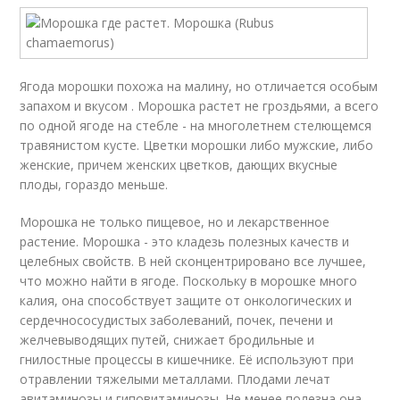
Ягода морошки похожа на малину, но отличается особым
запахом и вкусом . Морошка растет не гроздьями, а всего
по одной ягоде на стебле - на многолетнем стелющемся
травянистом кусте. Цветки морошки либо мужские, либо
женские, причем женских цветков, дающих вкусные
плоды, гораздо меньше.
Морошка не только пищевое, но и лекарственное
растение. Морошка - это кладезь полезных качеств и
целебных свойств. В ней сконцентрировано все лучшее,
что можно найти в ягоде. Поскольку в морошке много
калия, она способствует защите от онкологических и
сердечнососудистых заболеваний, почек, печени и
желчевыводящих путей, снижает бродильные и
гнилостные процессы в кишечнике. Её используют при
отравлении тяжелыми металлами. Плодами лечат
авитаминозы и гиповитаминозы. Не менее полезна она