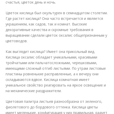
счастья, цветок день и ночь.
Цветок кислица был окультурен в семнадцатом столетии.
Где растет кислица? Она часто встречается и является
украшением, как садов, так и комнат. Высокие
декоративные качества и скромные требования в
выращивании сделали цветок оксалис общепризнанным у
цветоводов.
Как выглядит кислица? Имеет она прикольный вид.
Кислица оксалис обладает уникальными, красивыми
тройчатыми или пальчатосложными, черешковыми,
имеющими сложный отгиб листьями. По утрам листовые
пластины ровненькие расправленные, а к вечеру они
складываются вдвое. Кислица комнатная имеет
уникальное свойство реагировать на яркое освещение и
на механические раздражители.
Цветовая палитра листьев разнообразна от зеленого,
фиолетового до бордового оттенка. Кислица цветы
имеет меленькие, конфигурация у них правильная, радует