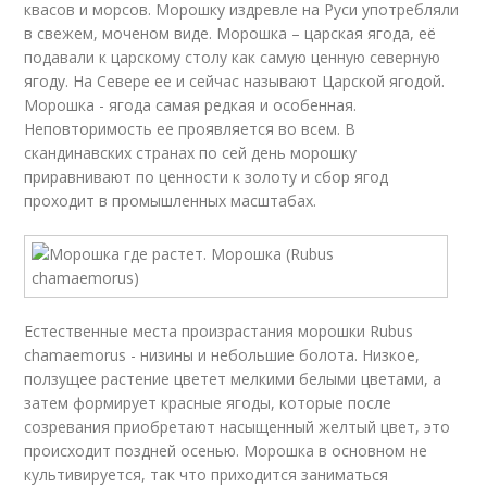
квасов и морсов. Морошку издревле на Руси употребляли
в свежем, моченом виде. Морошка – царская ягода, её
подавали к царскому столу как самую ценную северную
ягоду. На Севере ее и сейчас называют Царской ягодой.
Морошка - ягода самая редкая и особенная.
Неповторимость ее проявляется во всем. В
скандинавских странах по сей день морошку
приравнивают по ценности к золоту и сбор ягод
проходит в промышленных масштабах.
Естественные места произрастания морошки Rubus
chamaemorus - низины и небольшие болота. Низкое,
ползущее растение цветет мелкими белыми цветами, а
затем формирует красные ягоды, которые после
созревания приобретают насыщенный желтый цвет, это
происходит поздней осенью. Морошка в основном не
культивируется, так что приходится заниматься