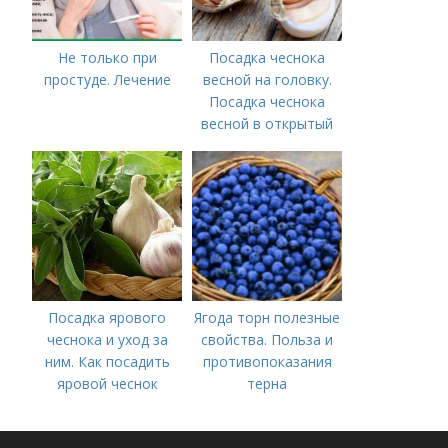
Не только при
Посадка чеснока
простуде. Лечение
весной на головку.
Посадка чеснока
весной в открытый
грунт
Посадка ярового
Ягода торн полезные
чеснока и уход за
свойства. Польза и
ним. Как посадить
противопоказания
яровой чеснок
терна