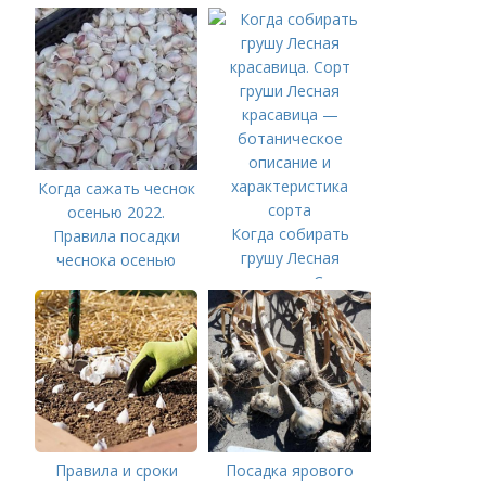
Когда сажать чеснок
осенью 2022.
Когда собирать
Правила посадки
грушу Лесная
чеснока осенью
красавица. Сорт
груши Лесная
красавица —
ботаническое
описание и
характеристика
сорта
Правила и сроки
Посадка ярового