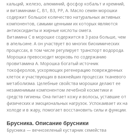
кальций, железо, алюминий, фосфор кобальт и кремний,
и витаминами С, В1, В3, РР, А. Масло семян морошки
содержит большое количество натуральных активных
компонентов, самыми ценными их которых являются
антиоксиданты и жирные кислоты омега.
Витамина С в морошке содержится в 3 раза больше, чем
в апельсине. А он участвует во многих биохимических
процессах, в том числе регулирует транспорт водорода.
Морошка превосходит морковь по содержанию
провитамина А. Морошка богатый источник
токоферолов, ускоряющих регенерацию поврежденных
клеток и участвующих в важнейших процессах тканевого
метаболизма. Целебные свойства морошки делают ее
незаменимым компонентом лечебной косметики и
средств гигиены. Она питает кожу и волосы, уставшие от
физических и эмоциональных нагрузок. Успокаивает их на
холоде и в жару, помогает восстановить силы и функции.
Брусника. Описание брусники
Брусника — вечнозеленый кустарник семейства