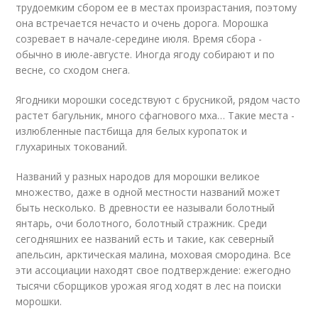
трудоемким сбором ее в местах произрастания, поэтому
она встречается нечасто и очень дорога. Морошка
созревает в начале-середине июля. Время сбора -
обычно в июле-августе. Иногда ягоду собирают и по
весне, со сходом снега.
Ягодники морошки соседствуют с брусникой, рядом часто
растет багульник, много сфагнового мха… Такие места -
излюбленные пастбища для белых куропаток и
глухариных токований.
Названий у разных народов для морошки великое
множество, даже в одной местности названий может
быть несколько. В древности ее называли болотный
янтарь, очи болотного, болотный стражник. Среди
сегодняшних ее названий есть и такие, как северный
апельсин, арктическая малина, моховая смородина. Все
эти ассоциации находят свое подтверждение: ежегодно
тысячи сборщиков урожая ягод ходят в лес на поиски
морошки.