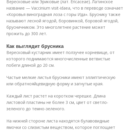
Вересковые или Эриковые (лат. Ericaceae). Латинское
название — Vaccinium visit-idaea, что в переводе означает
«Коровья виноградная лоза с горы Ида». Бруснику также
называют лесной ягодой, боровинкой, боровой ягодой,
брусничником. Это многолетнее растение может
прожить до 300 лет.
Как выглядит брусника
Вересковый кустарник имеет ползучее корневище, от
которого поднимаются многочисленные ветвистые
побеги длиной до 20 см.
Частые мелкие листья брусники имеют эллиптическую
или обратнояйцевидную форму и загнутые края.
Каждый лист растет на коротком черешке. Длина
листовой пластины не более 3 см, цвет от светло-
зеленого до темно-зеленого.
На нижней стороне листа находятся булавовидные
ямочки со слизистым веществом, которое поглощает