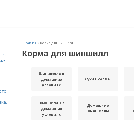
Главная
»
Корма для шиншилл
Корма для шиншилл
вы,
кже
Шиншилла в
Сухие кормы
домашних
я
условиях
сто!
вка.
Шиншиллы в
Домашние
домашних
шиншиллы
условиях