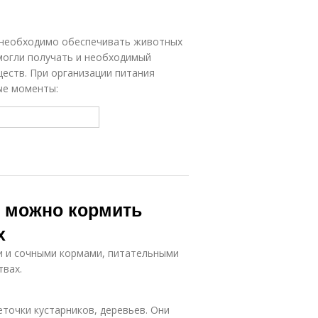
 необходимо обеспечивать животных
могли получать и необходимый
еств. При организации питания
ые моменты:
 можно кормить
х
ми и сочными кормами, питательными
твах.
точки кустарников, деревьев. Они