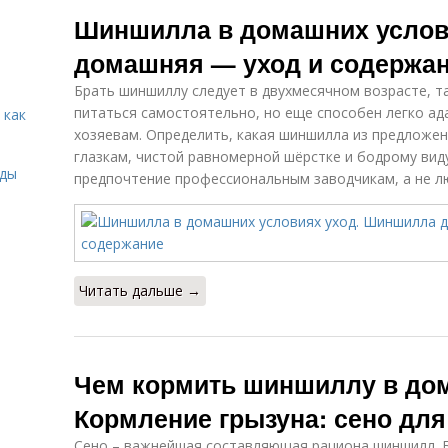
Люцерн для
Клетка для
Ш
Шиншилла в домашних услов
шиншилл
шиншиллы
домашняя — уход и содержа
Брать шиншиллу следует в двухмесячном возрасте, та
Шиншиллы при
Прикорм для
питаться самостоятельно, но еще способен легко ад
 как
поносе
шиншилл
хозяевам. Определить, какая шиншилла из предложе
глазкам, чистой равномерной шёрстке и бодрому виду
иды
предпочтение профессиональным заводчикам, а не л
Читать дальше →
Чем кормить шиншиллу в до
Кормление грызуна: сено дл
Сено – важнейшая составляющая рациона шиншилл. Б