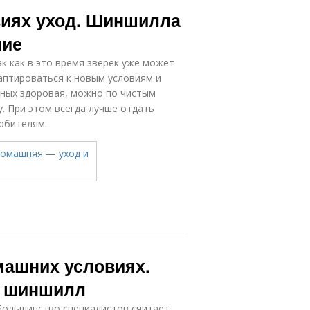
иншилла в
Шиншиллы на
иях уход. Шиншилла
природе
фермах
ние
к как в это время зверек уже может
Имена для
Имя для
аптироваться к новым условиям и
шиншилл
шиншиллы
нных здоровая, можно по чистым
. При этом всегда лучше отдать
юбителям.
машних условиях.
я шиншилл
ольшинство специалистов считает,