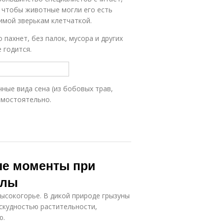
, чтобы животные могли его есть
имой зверькам клетчаткой.
пахнет, без палок, мусора и других
 годится.
ные вида сена (из бобовых трав,
самостоятельно.
ые моменты при
ллы
ысокогорье. В дикой природе грызуны
скудностью растительности,
ю.