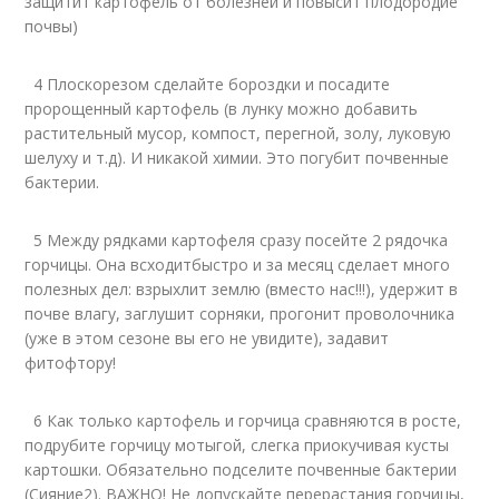
защитит картофель от болезней и повысит плодородие
почвы)
4 Плоскорезом сделайте бороздки и посадите
пророщенный картофель (в лунку можно добавить
растительный мусор, компост, перегной, золу, луковую
шелуху и т.д). И никакой химии. Это погубит почвенные
бактерии.
5 Между рядками картофеля сразу посейте 2 рядочка
горчицы. Она всходитбыстро и за месяц сделает много
полезных дел: взрыхлит землю (вместо нас!!!), удержит в
почве влагу, заглушит сорняки, прогонит проволочника
(уже в этом сезоне вы его не увидите), задавит
фитофтору!
6 Как только картофель и горчица сравняются в росте,
подрубите горчицу мотыгой, слегка приокучивая кусты
картошки. Обязательно подселите почвенные бактерии
(Сияние2). ВАЖНО! Не допускайте перерастания горчицы,