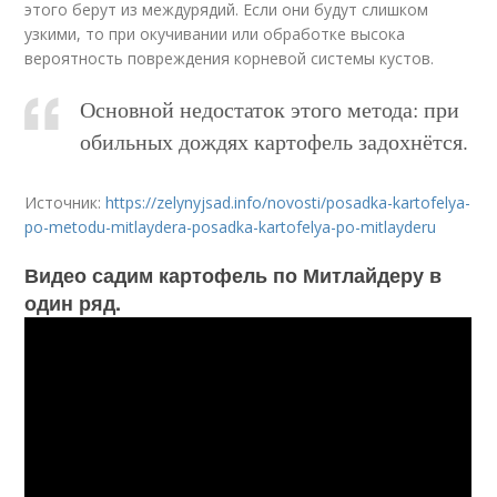
этого берут из междурядий. Если они будут слишком
узкими, то при окучивании или обработке высока
вероятность повреждения корневой системы кустов.
Основной недостаток этого метода: при
обильных дождях картофель задохнётся.
Источник:
https://zelynyjsad.info/novosti/posadka-kartofelya-
po-metodu-mitlaydera-posadka-kartofelya-po-mitlayderu
Видео садим картофель по Митлайдеру в
один ряд.