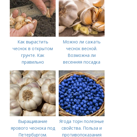
Как вырастить
Можно ли сажать
чеснок в открытом
чеснок весной.
грунте. Как
Возможна ли
правильно
весенняя посадка
выращивать чеснок в
чеснока — когда
открытом грунте
лучше делать
Выращивание
Ягода торн полезные
ярового чеснока под
свойства. Польза и
Петербургом.
противопоказания