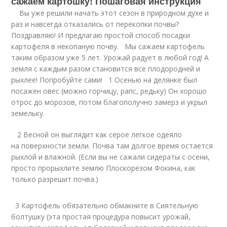
сажаем картошку! Пошаговая инструкция
Вы уже решили начать этот сезон в природном духе и
раз и навсегда отказались от перекопки почвы?
Поздравляю! И предлагаю простой способ посадки
картофеля в некопаную почву. Мы сажаем картофель
таким образом уже 5 лет. Урожай радует в любой год! А
земля с каждым разом становится все плодородней и
рыхлее! Попробуйте сами! 1 Осенью на делянке был
посажен овес (можно горчицу, рапс, редьку) Он хорошо
отрос до морозов, потом благополучно замерз и укрыл
земельку.
2 Весной он выглядит как серое легкое одеяло
на поверхности земли. Почва там долгое время остается
рыхлой и влажной. (Если вы не сажали сидераты с осени,
просто прорыхлите землю Плоскорезом Фокина, как
только разрешит почва.)
3 Картофель обязательно обмакните в Сиятельную
болтушку (эта простая процедура повысит урожай,