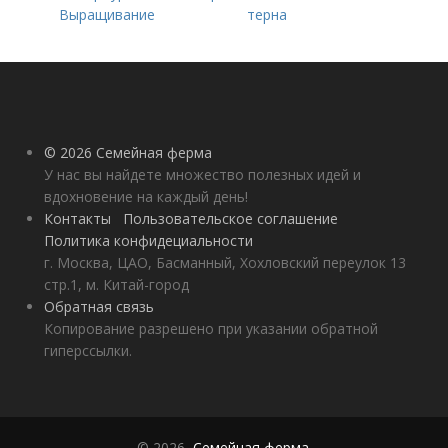
Выращивание
терна
ярового чеснока: 7
важных моментов
© 2026 Семейная ферма
У нас вы найдете множество полезных идей и
вдохновение на каждый день!
Контакты
Пользовательское соглашение
Политика конфидециальности
г. Москва, ЦАО, Басманный, Хохловский переулок 13
стр.1, м. Китай-город
Обратная связь
Копирование разрешено при указании обратной
гиперссылки.
© 2026,
Семейная ферма
.