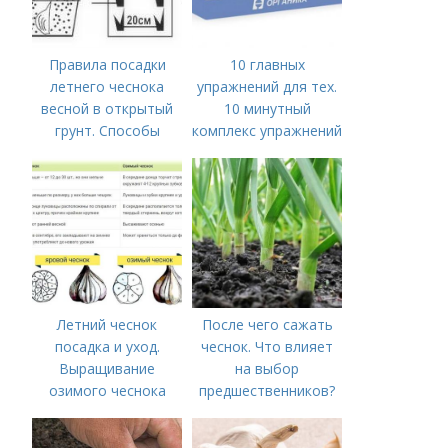
Правила посадки
10 главных
летнего чеснока
упражнений для тех.
весной в открытый
10 минутный
грунт. Способы
комплекс упражнений
посадки чеснока
для тех, у кого нет
времени на спорт
Летний чеснок
После чего сажать
посадка и уход.
чеснок. Что влияет
Выращивание
на выбор
озимого чеснока
предшественников?