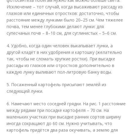
фотосинтеза побегам нужно как можно больше света.
Исключение – тот случай, когда высаживают рассаду из
глазков или единичных отростков: достаточно, чтобы
расстояние между лунками было 20–25 см. Чем тяжелее
почва, тем менее глубокими делают лунки: для
супесчаных почв – 8–10 см, для суглинистых – 5–6 см.
4. Удобно, когда один человек выкапывает лунки, а
другой кладёт в них удобрения и картошку (желательно
так, чтобы не сломать хрупкие ростки). При высадке
рассады из глазков или отростков дополнительно в
каждую лунку выливают пол-литровую банку воды.
5. Посаженный картофель присыпают землёй из
следующей лунки.
6. Намечают место соседней грядки. На рис. 1 расстояние
между рядами при посадке картофеля – 70 см. На
маленьких участках при высадке ранних сортов ширину
иногда сокращают до 60 см. Нужно учитывать, что
картофель придётся два раза окучивать, а землю для