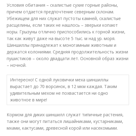
Условия обитания – скалистые сухие горные районы,
причем отдается предпочтение северным склонам.
Убежищем для них служат пустоты камней, скалистые
расщелины, если таких не нашлось – зверьки копают
норы. Грызуны отлично приспособились к горной жизни,
так как живут даже на высоте 5 тыс. м над ур. моря.
Шиншиллы принадлежат к моногамным животным и
держатся колониями. Средняя продолжительность жизни
пушистиков – около двадцати лет. Основной образ жизни
– ночной.
Интересно! С одной луковички меха шиншиллы
вырастает до 70 ворсинок, в 12 мкм каждая. Таким
удивительным мехом не похвастается ни одно
животное в мире!
Кормом для диких шиншилл служат типичные растения,
также они могут питаться лишайниками, кустарниками,
мхами, кактусами, древесной корой или насекомыми.