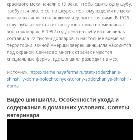
красивого меха начали с 19 века. Чтобы сшить одну шубу,
требуется около сотни шкурок, поэтому изделия из меха
шиншиллы являются редкими и дорогостоящими. В 1928
году шуба из меха этих грызунов стоила полмиллиона
золотых марок. В 1992 году цена на шубу из шиншиллы
составила 22 тысячи долларов. В настоящее время на
территории Южной Америки зверек шиншилла находится
под охраной. Сейчас во многих странах имеются
специальные фермы, где шиншилл разводят на мех.
Источник:
https://semejnayaferma.ru/stati/soderzhanie-
shinshilly-doma-polozhitelnye-storony-soderzhaniya-shinshill-
doma
Видео шиншилла. Особенности ухода и
содержания в домашних условиях. Советы
ветеринара