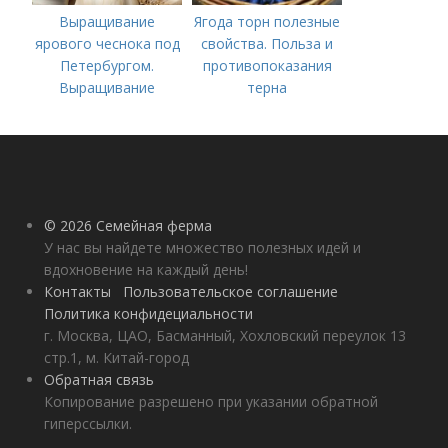
Выращивание
Ягода торн полезные
ярового чеснока под
свойства. Польза и
Петербургом.
противопоказания
Выращивание
терна
ярового чеснока: 7
важных моментов
© 2026 Семейная ферма
У нас вы найдете множество полезных идей и
вдохновение на каждый день!
Контакты
Пользовательское соглашение
Политика конфидециальности
г. Москва, ЦАО, Басманный, Хохловский переулок 13
стр.1, м. Китай-город
Обратная связь
Копирование разрешено при указании обратной
гиперссылки.