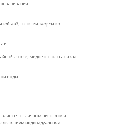
ереваривания.
яной чай, напитки, морсы из
ьки.
айной ложке, медленно рассасывая
ой воды.
.
 является отличным пищевым и
исключением индивидуальной