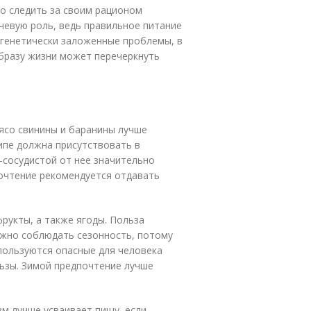
о следить за своим рационом
ючевую роль, ведь правильное питание
 генетически заложенные проблемы, в
образу жизни может перечеркнуть
мясо свинины и баранины лучше
ципе должна присутствовать в
о-сосудистой от нее значительно
почтение рекомендуется отдавать
рукты, а также ягоды. Польза
ажно соблюдать сезонность, потому
спользуются опасные для человека
ьзы. Зимой предпочтение лучше
зм лучше усваивает пищу, если