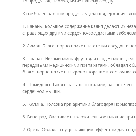
15 продуктов, необходимых нашему сердцу
К наиболее важным продуктам для поддержания здор
1. Бананы. Большое содержание калия делают их нез
страдающих другими сердечно-сосудистыми заболева
2. Лимон. Благотворно влияет на стенки сосудов и но
3. Гранат. Незаменимый фрукт для сердечников, дей
передовыми медицинскими препаратами, обладая об
благотворно влияет на кровотворение и состояние с
4. Помидоры. Так же насыщены калием, за счет чего
сердечной мышцы.
5. Калина. Полезна при аритмии благодаря нормализ
6. Виноград. Оказывает положителньое влияние при 
7. Орехи. Обладают укрепляющим эффектом для сердц