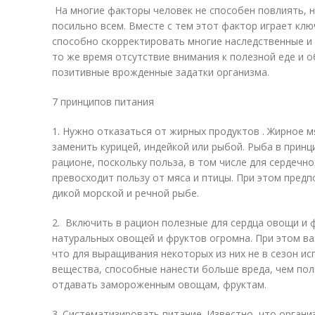
На многие факторы человек не способен повлиять, н
посильно всем. Вместе с тем этот фактор играет кл
способно скорректировать многие наследственные и
то же время отсутствие внимания к полезной еде и 
позитивные врожденные задатки организма.
7 принципов питания
1. Нужно отказаться от жирных продуктов . Жирное 
заменить курицей, индейкой или рыбой. Рыба в прин
рационе, поскольку польза, в том числе для сердечн
превосходит пользу от мяса и птицы. При этом пред
дикой морской и речной рыбе.
2. Включить в рацион полезные для сердца овощи и ф
натуральных овощей и фруктов огромна. При этом в
что для выращивания некоторых из них не в сезон и
вещества, способные нанести больше вреда, чем пол
отдавать замороженным овощам, фруктам.
3. Систематизировать питание. Известно, что органи