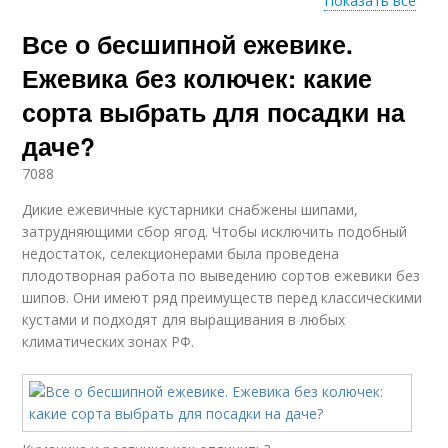
Показать все
Все о бесшипной ежевике.
Стелющиеся сорта
Ремонтантные сорта
Ежевика без колючек: какие
сорта выбрать для посадки на
даче?
Ценные сорта
Ранние сорта
7088
Дикие ежевичные кустарники снабжены шипами,
затрудняющими сбор ягод. Чтобы исключить подобный
недостаток, селекционерами была проведена
плодотворная работа по выведению сортов ежевики без
шипов. Они имеют ряд преимуществ перед классическими
кустами и подходят для выращивания в любых
климатических зонах РФ.