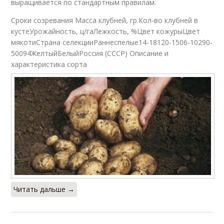
выращивается по стандартным правилам.
Сроки созревания Масса клубней, гр.Кол-во клубней в
кустеУрожайность, ц/гаЛежкость, %Цвет кожурыЦвет
мякотиСтрана селекцииРаннеспелые14-18120-1506-10290-
50094ЖелтыйБелыйРоссия (СССР) Описание и
характеристика сорта
Читать дальше →