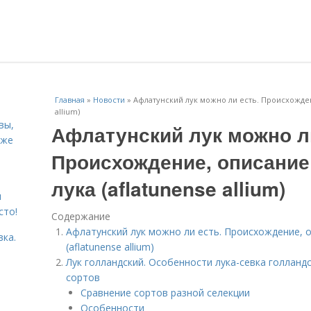
Главная
»
Новости
»
Афлатунский лук можно ли есть. Происхожден
allium)
вы,
Афлатунский лук можно л
кже
Происхождение, описание
лука (aflatunense allium)
я
сто!
Содержание
Афлатунский лук можно ли есть. Происхождение, 
вка.
(aflatunense allium)
Лук голландский. Особенности лука-севка голланд
сортов
Сравнение сортов разной селекции
Особенности