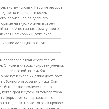
семейству луковых. К группе анзуров,
 сходные по морфологическим
сего, произошло от древнего
 горькие на вкус, но имея в своём
й запах. А вот запах афлатунского
влекает насекомых и даже пчёл.
м перевале Чаткальского хребта.
ле. Описан и классифицирован учёными
 ранней весной на клумбах
о растут и скоро их длина достигает
 от обычного огородного лука. Они
ет быть разное количество, но в
, когда среднесуточная температура
есны формируется шар красивого
в-звёздочек. После того как процесс
торой зреют семена чёрного цвета.