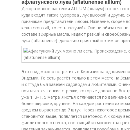
афлатунского лука (aflatunense allium)
Декоративные растения ALLIUM (аллиум) относятся к 
куда входят также Суворова , лук высокий и другие,
признакам представители флоры. Название, скорее в
кельтского all, то есть «жгучий». Они не обязательно
составе эфирные масла, издают резкий и своеобразны
лука ( aflatunense) довольно приятный и этим он при
Этот вид можно встретить в Киргизии на одноименно
Эндемик. То есть растёт только в этом месте на Зем
и оттуда был завезен садоводами-любителями. Очень
появляются тонкие стрелки, которые довольно быстр
уже 1, 3–1, 5 метра. Листья отличаются по величине
более широкие, крупные. На каждом растении их мож
среднем вырастает до 7 штук. Через некоторое время
становится выше, появляется цветонос. А к концу в
фиолетового оттенка, состоящий из множества цвето
цветения заканчивается, появляется коробочка, в ко