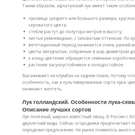
Таким образом, афлатунский лук имеет такие особен
луковица среднего или большого размера, круглок
сероватого цвета;
стебли растут до полутора метров в высоту;
листья ремневидные, с сизоватым оттенком. По кра
вегетационный период начинается очень ранней в
цветы звездчатые, собранные в шар диаметром до
к концу цветения образуются семенные коробочки
растение засухоустойчивое и холодостойкое.
Высаживают на клумбах на заднем плане, потому что
особенность, как и культивированные сорта лука: цв
начинают желтеть.
Лук голландский. Особенности лука-севк
Описание лучших сортов
Лук полезный, широко известный овощ. В России с XII
двухлетний виды. Сейчас огородники предпочитают п
определил предложение. На рынке появилось много н