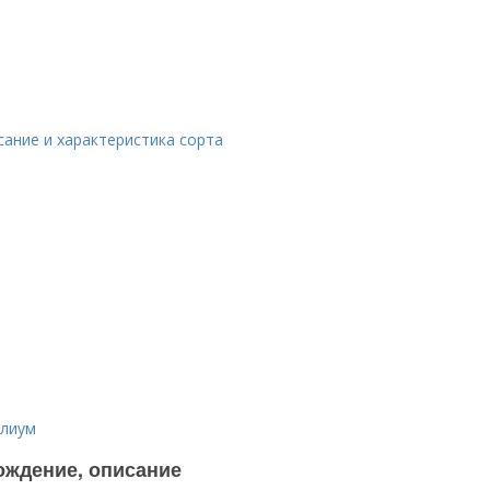
сание и характеристика сорта
ллиум
ождение, описание