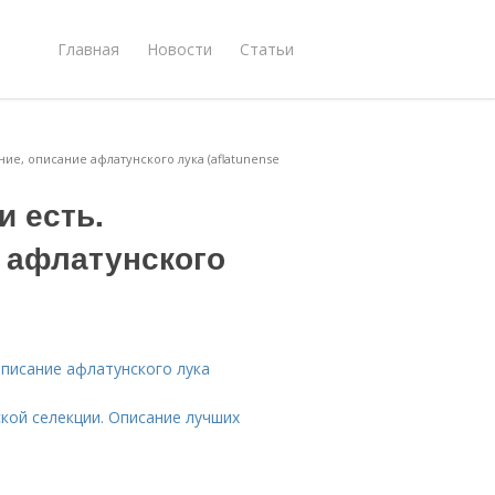
Главная
Новости
Статьи
ие, описание афлатунского лука (aflatunense
и есть.
 афлатунского
описание афлатунского лука
ской селекции. Описание лучших