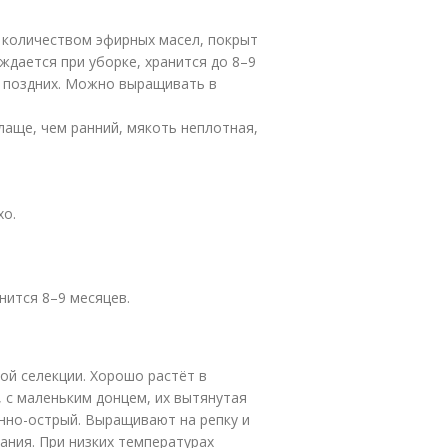
м количеством эфирных масел, покрыт
ждается при уборке, хранится до 8–9
и поздних. Можно выращивать в
лаще, чем ранний, мякоть неплотная,
хо.
нится 8–9 месяцев.
ой селекции. Хорошо растёт в
, с маленьким донцем, их вытянутая
енно-острый. Выращивают на репку и
ания. При низких температурах