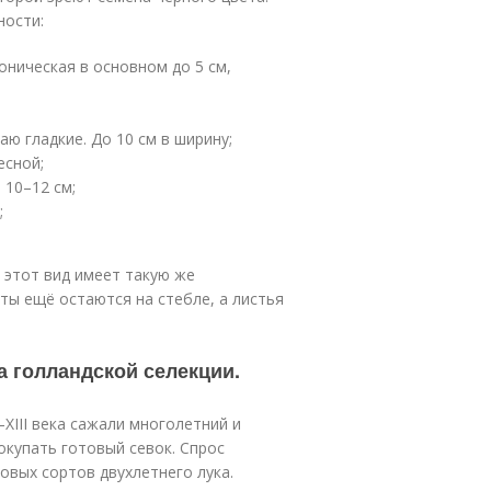
ности:
оническая в основном до 5 см,
ю гладкие. До 10 см в ширину;
есной;
 10–12 см;
;
 этот вид имеет такую же
еты ещё остаются на стебле, а листья
а голландской селекции.
–XIII века сажали многолетний и
окупать готовый севок. Спрос
овых сортов двухлетнего лука.