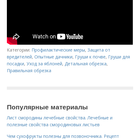
Категории:
Профилактические меры
,
Защита от
вредителей
,
Опытные дачники
,
Груши к почве
,
Груши для
посадки
,
Уход за яблоней
,
Детальная обрезка
,
Правильная обрезка
Популярные материалы
Лист смородины лечебные свойства. Лечебные и
полезные свойства смородиновых листьев
Чем сухофрукты полезны для позвоночника. Рецепт