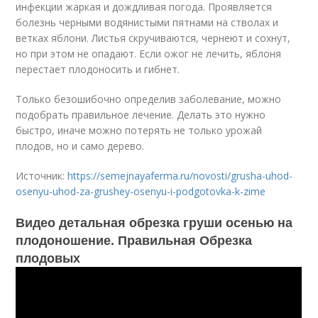
инфекции жаркая и дождливая погода. Проявляется
болезнь черными водянистыми пятнами на стволах и
ветках яблони. Листья скручиваются, чернеют и сохнут,
но при этом не опадают. Если ожог не лечить, яблоня
перестает плодоносить и гибнет.
Только безошибочно определив заболевание, можно
подобрать правильное лечение. Делать это нужно
быстро, иначе можно потерять не только урожай
плодов, но и само дерево.
Источник:
https://semejnayaferma.ru/novosti/grusha-uhod-
osenyu-uhod-za-grushey-osenyu-i-podgotovka-k-zime
Видео детальная обрезка груши осенью на
плодоношение. Правильная Обрезка
плодовых