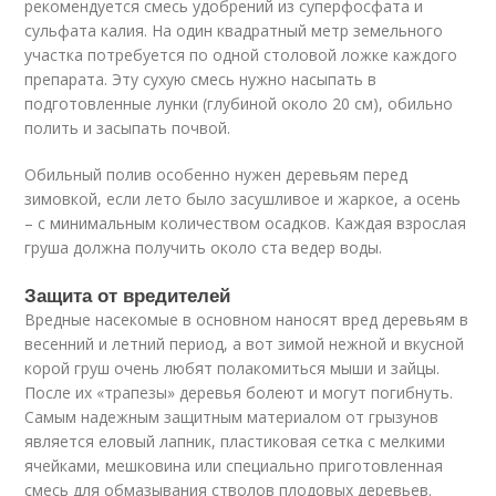
рекомендуется смесь удобрений из суперфосфата и
сульфата калия. На один квадратный метр земельного
участка потребуется по одной столовой ложке каждого
препарата. Эту сухую смесь нужно насыпать в
подготовленные лунки (глубиной около 20 см), обильно
полить и засыпать почвой.
Обильный полив особенно нужен деревьям перед
зимовкой, если лето было засушливое и жаркое, а осень
– с минимальным количеством осадков. Каждая взрослая
груша должна получить около ста ведер воды.
Защита от вредителей
Вредные насекомые в основном наносят вред деревьям в
весенний и летний период, а вот зимой нежной и вкусной
корой груш очень любят полакомиться мыши и зайцы.
После их «трапезы» деревья болеют и могут погибнуть.
Самым надежным защитным материалом от грызунов
является еловый лапник, пластиковая сетка с мелкими
ячейками, мешковина или специально приготовленная
смесь для обмазывания стволов плодовых деревьев.