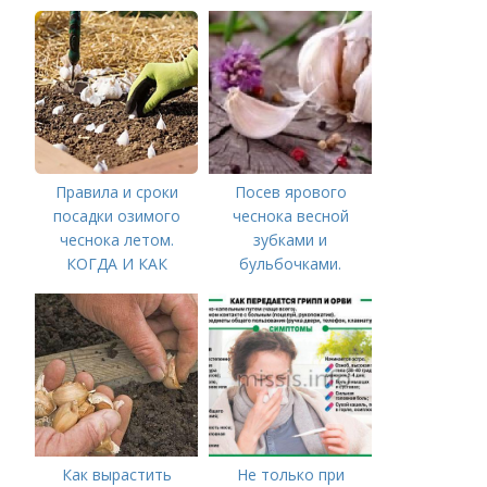
Правила и сроки
Посев ярового
посадки озимого
чеснока весной
чеснока летом.
зубками и
КОГДА И КАК
бульбочками.
ПРАВИЛЬНО
Оптимальные сроки
ПОСАДИТЬ ОЗИМЫЙ
посадки озимого
ЧЕСНОК
чеснока
Как вырастить
Не только при