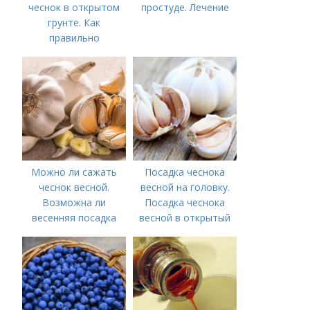
чеснок в открытом
простуде. Лечение
грунте. Как
правильно
выращивать чеснок в
открытом грунте
Можно ли сажать
Посадка чеснока
чеснок весной.
весной на головку.
Возможна ли
Посадка чеснока
весенняя посадка
весной в открытый
чеснока — когда
грунт
лучше делать