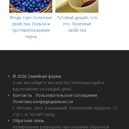
Ягода торн полезные
Тутовый дошаб, что
свойства. Польза и
это. Полезные
противопоказания
свойства
терна
© 2026 Семейная ферма
У нас вы найдете множество полезных идей и
вдохновение на каждый день!
Контакты
Пользовательское соглашение
Политика конфидециальности
г. Москва, ЦАО, Басманный, Хохловский переулок 13
стр.1, м. Китай-город
Обратная связь
Копирование разрешено при указании обратной