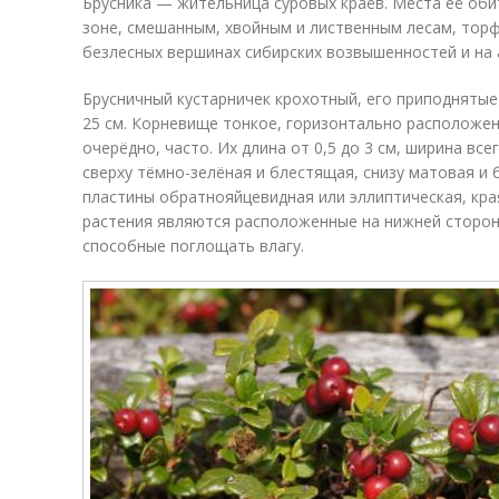
Брусника — жительница суровых краёв. Места её об
зоне, смешанным, хвойным и лиственным лесам, тор
безлесных вершинах сибирских возвышенностей и на а
Брусничный кустарничек крохотный, его приподнятые
25 см. Корневище тонкое, горизонтально расположен
очерёдно, часто. Их длина от 0,5 до 3 см, ширина все
сверху тёмно-зелёная и блестящая, снизу матовая и
пластины обратнояйцевидная или эллиптическая, кра
растения являются расположенные на нижней сторон
способные поглощать влагу.