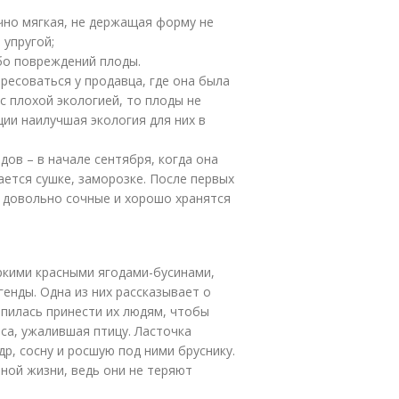
чно мягкая, не держащая форму не
 упругой;
ибо повреждений плоды.
ресоваться у продавца, где она была
с плохой экологией, то плоды не
ии наилучшая экология для них в
дов – в начале сентября, когда она
ается сушке, заморозке. После первых
, довольно сочные и хорошо хранятся
ркими красными ягодами-бусинами,
енды. Одна из них рассказывает о
опилась принести их людям, чтобы
са, ужалившая птицу. Ласточка
др, сосну и росшую под ними бруснику.
ной жизни, ведь они не теряют