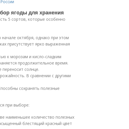
 России
бор ягоды для хранения
Есть 5 сортов, которые особенно
 начале октября, однако при этом
дках присутствует ярко выраженная
ью к морозам и кисло-сладким
храняется продолжительное время.
е переносит солнце.
рожайность. В сравнении с другими
Способны сохранять полезные
ся при выборе:
юкве наименьшее количество полезных
насыщенный блестящий красный цвет