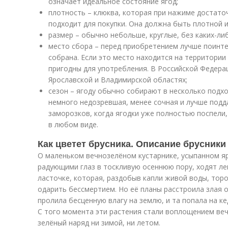
означает идеальное состояние ягод;
плотность – клюква, которая при нажиме достато
подходит для покупки. Она должна быть плотной и
размер – обычно небольше, круглые, без каких-л
место сбора – перед приобретением лучше поинте
собрана. Если это место находится на территории 
пригодны для употребления. В Российской Федерац
Ярославской и Владимирской областях;
сезон – ягоду обычно собирают в несколько подхо
немного недозревшая, менее сочная и лучше подд
заморозков, когда ягодки уже полностью поспели
в любом виде.
Как цветет брусника. Описание брусники
О маленьком вечнозелёном кустарнике, усыпанном я
радующими глаз в тоскливую осеннюю пору, ходят лег
ласточке, которая, раздобыв капли живой воды, тор
одарить бессмертием. Но её планы расстроила злая о
пролила бесценную влагу на землю, и та попала на ке
С того момента эти растения стали воплощением веч
зелёный наряд ни зимой, ни летом.