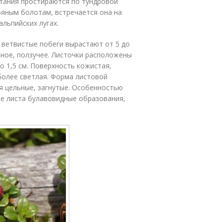
итания простираются по тундровой
фяным болотам, встречается она на
льпийских лугах.
 ветвистые побеги вырастают от 5 до
ное, ползучее. Листочки расположены
го 1,5 см. Поверхность кожистая,
 более светлая. Форма листовой
я цельные, загнутые. Особенностью
е листа булавовидные образования,