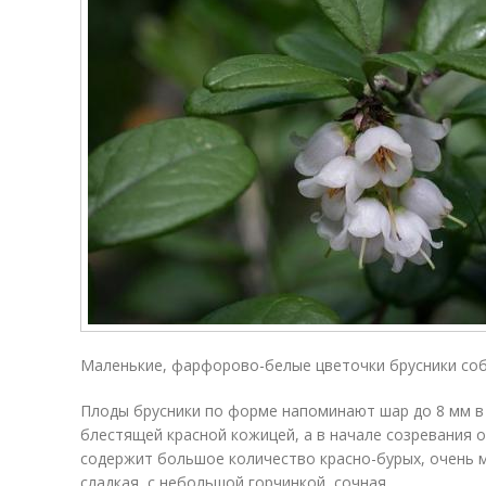
Маленькие, фарфорово-белые цветочки брусники соб
Плоды брусники по форме напоминают шар до 8 мм в
блестящей красной кожицей, а в начале созревания 
содержит большое количество красно-бурых, очень ме
сладкая, с небольшой горчинкой, сочная.