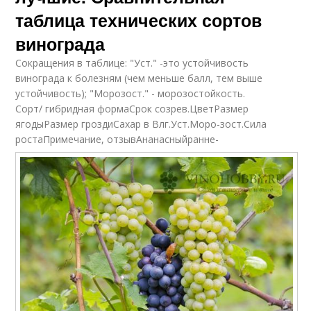
таблица технических сортов
винограда
Сокращения в таблице: "Уст." -это устойчивость
винограда к болезням (чем меньше балл, тем выше
устойчивость); "Морозост." - морозостойкость.
Сорт/ гибридная формаСрок созрев.ЦветРазмер
ягодыРазмер гроздиСахар в Влг.Уст.Моро-зост.Сила
ростаПримечание, отзывАнанасныйранне-