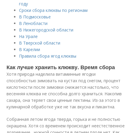
году
Сроки сбора клюквы по регионам
В Подмосковье
В Ленобласти
В Нижегородской области
На Урале
В Тверской области
В Карелии
Правила сбора ягод клюквы
Как лучше хранить клюкву. Время сбора
Хотя природа наделила витаминные ягодки
способностью зимовать на кустах под снегом, процент
кислотности после зимовки снижается настолько, что
весенняя клюква не способна долго храниться. Накопив
сахара, она теряет свои ценные пектины. Из-за этого в
кулинарной обработке уже не так вкусна и пикантна.
Собранная летом ягода тверда, горька и не полностью
окрашена. Хотя со временем происходит неестественное
дозревание , нужной сочности в летнем плоде нет. Как