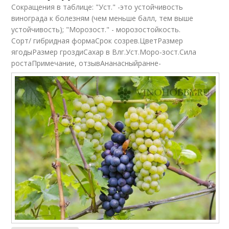
Сокращения в таблице: "Уст." -это устойчивость
винограда к болезням (чем меньше балл, тем выше
устойчивость); "Морозост." - морозостойкость.
Сорт/ гибридная формаСрок созрев.ЦветРазмер
ягодыРазмер гроздиСахар в Влг.Уст.Моро-зост.Сила
ростаПримечание, отзывАнанасныйранне-