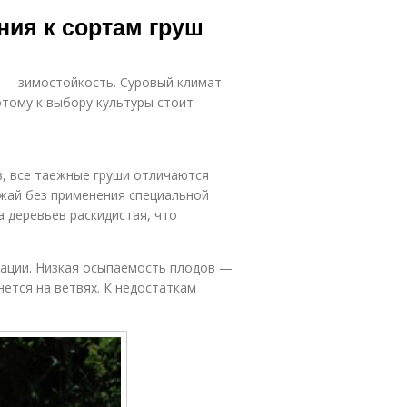
Популярные
Неукрывные
ния к сортам груш
сорта
сорта
 — зимостойкость. Суровый климат
рта для урала
тому к выбору культуры стоит
в, все таежные груши отличаются
ожай без применения специальной
а деревьев раскидистая, что
рвации. Низкая осыпаемость плодов —
ется на ветвях. К недостаткам