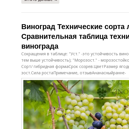
Виноград Технические сорта 
Сравнительная таблица техн
винограда
Сокращения в таблице: "Уст." -это устойчивость вин
тем выше устойчивость); "Морозост." - морозостойко
Сорт/ гибридная формаСрок созрев.ЦветРазмер ягод
зост.Сила ростаПримечание, отзывАнанасныйранне-