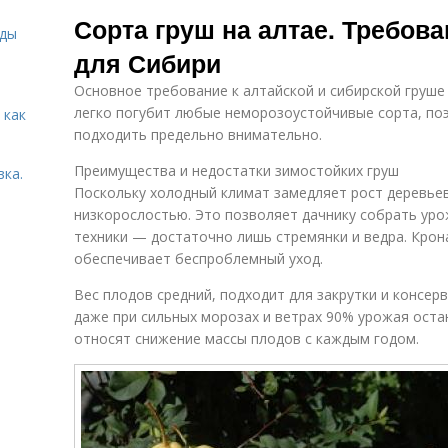
Сорта для
Вкусные сорта
Сорта груш на алтае. Требова
подмосковья
иды
для Сибири
Основное требование к алтайской и сибирской груше
Сорта для
Винные сорта
Со
западной
легко погубит любые неморозоустойчивые сорта, поэ
 как
сибири
подходить предельно внимательно.
Преимущества и недостатки зимостойких груш
вка.
Поскольку холодный климат замедляет рост деревье
низкорослостью. Это позволяет дачнику собрать ур
техники — достаточно лишь стремянки и ведра. Крон
обеспечивает беспроблемный уход.
Вес плодов средний, подходит для закрутки и консе
даже при сильных морозах и ветрах 90% урожая остан
относят снижение массы плодов с каждым годом.