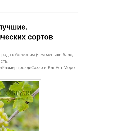
лучшие.
ических сортов
ограда к болезням (чем меньше балл,
сть.
ыРазмер гроздиСахар в Влг.Уст.Моро-