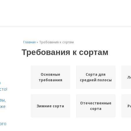
Главная
»
Требования к сортам
Требования к сортам
Основные
Сорта для
Л
требования
средней полосы
я
сто!
вы,
Отечественные
Зимние сорта
Р
кже
сорта
ого