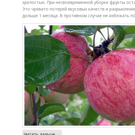
зрелостью. При несвоевременной уборке фрукты ост
Это чревато потерей вкусовых качеств и разрыхлени
дольше 1 месяца. В противном случае не избежать п
Читать дальше →