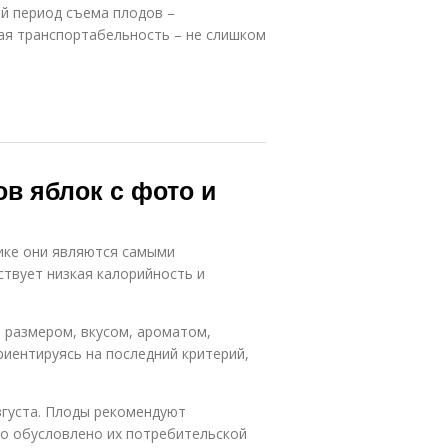
й период съема плодов –
хая транспортабельность – не слишком
ов яблок с фото и
ике они являются самыми
твует низкая калорийность и
 размером, вкусом, ароматом,
риентируясь на последний критерий,
вгуста. Плоды рекомендуют
то обусловлено их потребительской