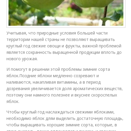
Пирамидальные
Летние яблони
сорта
Учитывая, что природные условия большей части
территории нашей страны не позволяют выращивать
Летние яблоки
Летние сладкие
круглый год свежие овощи и фрукты, важной проблемой
является сохранность выращенной продукции вплоть до
нового урожая.
И помогут в решении этой проблемы зимние сорта
Сорта для
Сорта для спб
подмосковья
яблок.Поздние яблоки медленно созревают и
наливаются, накапливая витамины, а в период
дозревания увеличивается доля ароматических веществ,
поэтому они намного полезнее и вкуснее скороспелых
яблок.
Сорта для средней
Требования к сортам
полосы
Чтобы круглый год наслаждаться свежими яблоками,
необходимо яблок дляи выделить достаточную площадь,
чтобы выращивать хорошие зимние сорта, которые, в