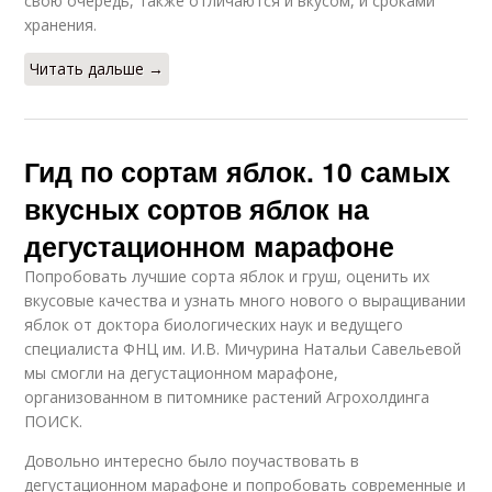
свою очередь, также отличаются и вкусом, и сроками
Летние красные
Отечественные сорта
хранения.
Читать дальше →
Сорта для северо-
Сорт в магазине
запада
Гид по сортам яблок. 10 самых
вкусных сортов яблок на
дегустационном марафоне
Сочный сорт
Летние груши
Попробовать лучшие сорта яблок и груш, оценить их
вкусовые качества и узнать много нового о выращивании
яблок от доктора биологических наук и ведущего
специалиста ФНЦ им. И.В. Мичурина Натальи Савельевой
мы смогли на дегустационном марафоне,
Летняя забава
Летняя красавица
организованном в питомнике растений Агрохолдинга
ПОИСК.
Довольно интересно было поучаствовать в
дегустационном марафоне и попробовать современные и
Летний сорт