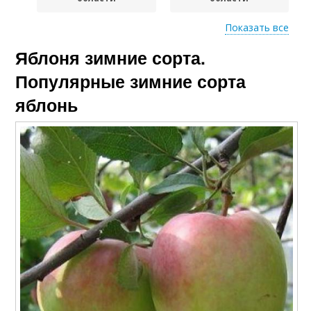
Показать все
Яблоня зимние сорта.
Сорта для
Осенние сорта
подмосковья
Популярные зимние сорта
яблонь
Летние сорта