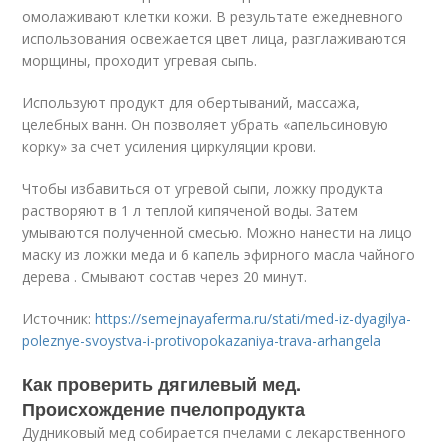
омолаживают клетки кожи. В результате ежедневного
использования освежается цвет лица, разглаживаются
морщины, проходит угревая сыпь.
Используют продукт для обертываний, массажа,
целебных ванн. Он позволяет убрать «апельсиновую
корку» за счет усиления циркуляции крови.
Чтобы избавиться от угревой сыпи, ложку продукта
растворяют в 1 л теплой кипяченой воды. Затем
умываются полученной смесью. Можно нанести на лицо
маску из ложки меда и 6 капель эфирного масла чайного
дерева . Смывают состав через 20 минут.
Источник:
https://semejnayaferma.ru/stati/med-iz-dyagilya-
poleznye-svoystva-i-protivopokazaniya-trava-arhangela
Как проверить дягилевый мед.
Происхождение пчелопродукта
Дудниковый мед собирается пчелами с лекарственного