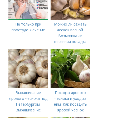
Не только при
Можно ли сажать
простуде. Лечение
чеснок весной.
Возможна ли
весенняя посадка
чеснока — когда
лучше делать
Выращивание
Посадка ярового
ярового чеснока под
чеснока и уход за
Петербургом.
ним. Как посадить
Выращивание
яровой чеснок
ярового чеснока: 7