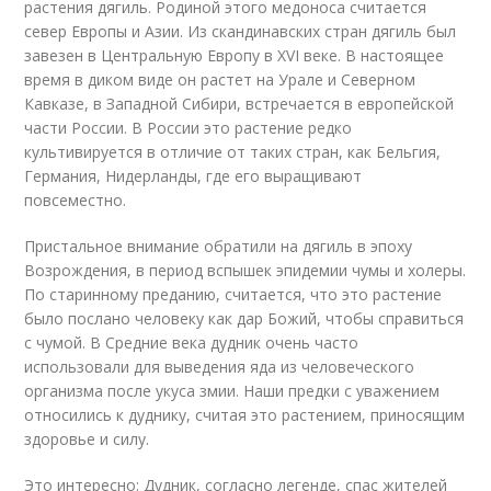
растения дягиль. Родиной этого медоноса считается
север Европы и Азии. Из скандинавских стран дягиль был
завезен в Центральную Европу в XVI веке. В настоящее
время в диком виде он растет на Урале и Северном
Кавказе, в Западной Сибири, встречается в европейской
части России. В России это растение редко
культивируется в отличие от таких стран, как Бельгия,
Германия, Нидерланды, где его выращивают
повсеместно.
Пристальное внимание обратили на дягиль в эпоху
Возрождения, в период вспышек эпидемии чумы и холеры.
По старинному преданию, считается, что это растение
было послано человеку как дар Божий, чтобы справиться
с чумой. В Средние века дудник очень часто
использовали для выведения яда из человеческого
организма после укуса змии. Наши предки с уважением
относились к дуднику, считая это растением, приносящим
здоровье и силу.
Это интересно: Дудник, согласно легенде, спас жителей