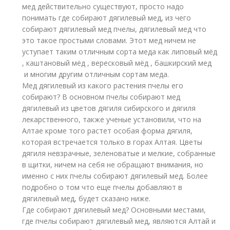
мед действительно существуют, просто надо
понимать где собирают дягилевый мед, из чего
собирают дягилевый мед пчелы, дягилевый мед что
это такое простыми словами. Этот мед ничем не
уступает таким отличным сорта меда как липовый мёд
, каштановый мёд , вересковый мёд , башкирский мед
и многим другим отличным сортам меда.
Мед дягилевый из какого растения пчелы его
собирают? В основном пчелы собирают мед
дягилевый из цветов дягиля сибирского и дягиля
лекарственного, также ученые установили, что на
Алтае кроме того растет особая форма дягиля,
которая встречается только в горах Алтая. Цветы
дягиля невзрачные, зеленоватые и мелкие, собранные
в щитки, ничем на себя не обращают внимания, но
именно с них пчелы собирают дягилевый мед. Более
подробно о том что еще пчелы добавляют в
дягилевый мед, будет сказано ниже.
Где собирают дягилевый мед? Основными местами,
где пчелы собирают дягилевый мед, являются Алтай и