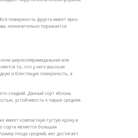
Вся поверхность фрукта имеет ярко-
зам, незначительно поражается
блони широкопирамидальная или
ляется то, что у него высокая
адкую и блестящую поверхность, а
овато-сладкий. Данный сорт яблонь
стью, устойчивость к парше средняя.
же имеет компактную густую крону и
о сорта является большая
азмер плода средний, вес достигает