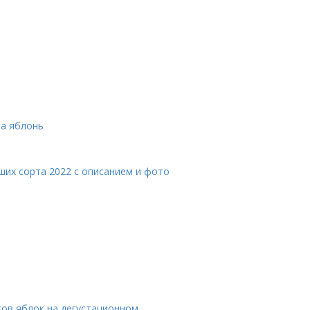
та яблонь
ших сорта 2022 с описанием и фото
тов яблок на дегустационном