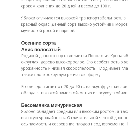
сроком хранения до 20 дней и весом до 100 г.
Яблоки отличаются высокой транспортабельностью. 
красный окрас. Данный сорт высоко устойчив к моро
мучнистой росой и паршой.
Осенние сорта
Анис полосатый
Родиной данного сорта является Поволжье. Крона я
округлая, дерево высокорослое. Его особенностью яв
урожайность и низкая скороспелость. Плод имеет гл
также плоскоокруглую репчатою форму.
Его вес достигает от 70 до 90 г., на вкус фрукт кисл
обладает высокой зимостойкостью и засухоустойчиво
Бессемянка мичуринская
Яблоня обладает средним или высоким ростом, а так
высокую урожайность. Отличительной чертой данног
осыпаемость и созревание плодов неодновременно. Р