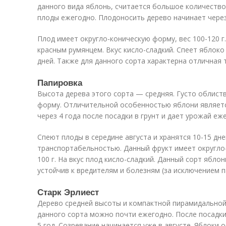
данного вида яблонь, считается большое количеств
плоды ежегодно. Плодоносить дерево начинает через 
Плод имеет округло-коническую форму, вес 100-120 г
красным румянцем. Вкус кисло-сладкий. Спеет яблоко
дней. Также для данного сорта характерна отличная
Папировка
Высота дерева этого сорта — средняя. Густо облист
форму. Отличительной особенностью яблони являетс
через 4 года после посадки в грунт и дает урожай еж
Спеют плоды в середине августа и хранятся 10-15 дн
транспортабельностью. Данный фрукт имеет округло-
100 г. На вкус плод кисло-сладкий. Данный сорт ябло
устойчив к вредителям и болезням (за исключением п
Старк Эрлиест
Дерево средней высоты и компактной пирамидальной
данного сорта можно почти ежегодно. После посадки 
5 год. Созревание начинается уже в августе. Яблоки