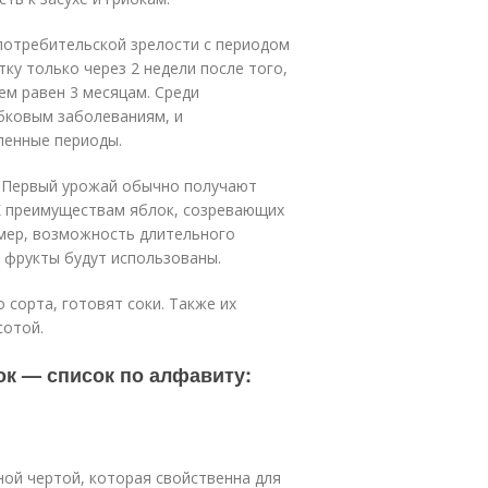
потребительской зрелости с периодом
ку только через 2 недели после того,
ем равен 3 месяцам. Среди
бковым заболеваниям, и
ленные периоды.
. Первый урожай обычно получают
 К преимуществам яблок, созревающих
змер, возможность длительного
к фрукты будут использованы.
 сорта, готовят соки. Также их
сотой.
ок — список по алфавиту:
ной чертой, которая свойственна для