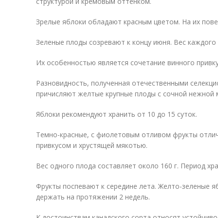
структурой и кремовым оттенком.
Зрелые яблоки обладают красным цветом. На их пове
Зеленые плоды созревают к концу июня. Вес каждого 
Их особенностью является сочетание винного привкус
Разновидность, полученная отечественными селекци
причисляют желтые крупные плоды с сочной нежной 
Яблоки рекомендуют хранить от 10 до 15 суток.
Темно-красные, с фиолетовым отливом фрукты отли
привкусом и хрустящей мякотью.
Вес одного плода составляет около 160 г. Период хра
Фрукты поспевают к середине лета. Желто-зеленые 
держать на протяжении 2 недель.
К достоинствам канадского сорта относят устойчивос