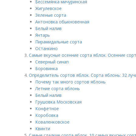
Бессемянка мичуринская
Жигулевское
Зеленые сорта
Антоновка обыкновенная
Белый налив
Янтарь
Пирамидальные сорта
Останкино
Самые вкусные осенние сорта яблок. Осенние сор
Северный синап
Боровинка
Определитель сортов яблок. Сорта яблонь: 32 луч
Почему так много сортов яблонь
Летние сорта яблонь
Белый налив
Грушовка Московская
Конфетное
Коробовка
Коваленковское
Квинти
Самые сладкие сорта яблок. 10 самых вкусных сор