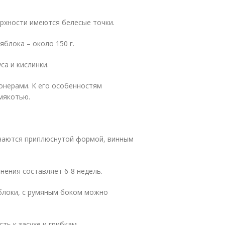
рхности имеются белесые точки.
яблока – около 150 г.
а и кислинки.
онерами. К его особенностям
мякотью.
чаются приплюснутой формой, винным
нения составляет 6-8 недель.
яблоки, с румяным боком можно
ть к засухе и грибкам.