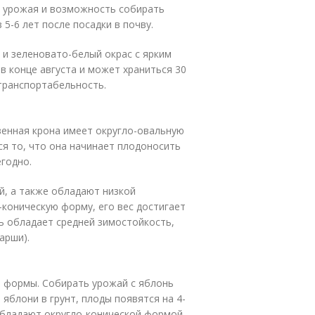
о урожая и возможность собирать
5-6 лет после посадки в почву.
. и зеленовато-белый окрас с ярким
 в конце августа и может храниться 30
 транспортабельность.
венная крона имеет округло-овальную
я то, что она начинает плодоносить
егодно.
ей, а также обладают низкой
коническую форму, его вес достигает
нь обладает средней зимостойкость,
арши).
 формы. Собирать урожай с яблонь
яблони в грунт, плоды появятся на 4-
 обладают округло-конической формой,