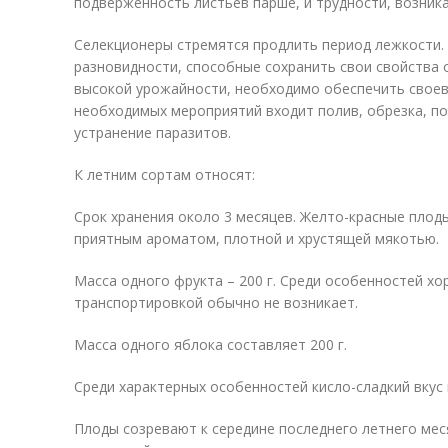
подверженность листьев парше, и трудности, возник
Селекционеры стремятся продлить период лежкости.
разновидности, способные сохранить свои свойства о
высокой урожайности, необходимо обеспечить своев
необходимых мероприятий входит полив, обрезка, по
устранение паразитов.
К летним сортам относят:
Срок хранения около 3 месяцев. Желто-красные пло
приятным ароматом, плотной и хрустящей мякотью.
Масса одного фрукта – 200 г. Среди особенностей х
транспортировкой обычно не возникает.
Масса одного яблока составляет 200 г.
Среди характерных особенностей кисло-сладкий вкус
Плоды созревают к середине последнего летнего мес