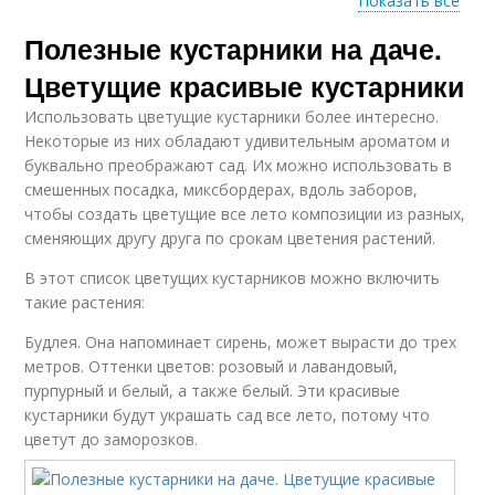
Показать все
Кустарники в
Полезные кустарники на даче.
Плодовые кустарники
ландшафтном
дизайне
Цветущие красивые кустарники
Использовать цветущие кустарники более интересно.
Некоторые из них обладают удивительным ароматом и
буквально преображают сад. Их можно использовать в
Кустарники в саду
Кустарник с ягодами
смешенных посадка, миксбордерах, вдоль заборов,
чтобы создать цветущие все лето композиции из разных,
сменяющих другу друга по срокам цветения растений.
В этот список цветущих кустарников можно включить
Неприхотливые
такие растения:
кустарники
Будлея. Она напоминает сирень, может вырасти до трех
метров. Оттенки цветов: розовый и лавандовый,
пурпурный и белый, а также белый. Эти красивые
кустарники будут украшать сад все лето, потому что
цветут до заморозков.