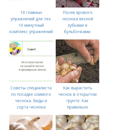
10 главных
Посев ярового
упражнений для тех.
чеснока весной
10 минутный
зубками и
комплекс упражнений
бульбочками.
для тех, у кого нет
Оптимальные сроки
времени на спорт
посадки озимого
чеснока
Советы специалиста
Как вырастить
по посадке озимого
чеснок в открытом
чеснока. Виды и
грунте. Как
сорта чеснока
правильно
выращивать чеснок в
открытом грунте