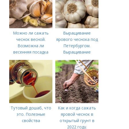
Можно ли сажать
Выращивание
чеснок весной.
ярового чеснока под
Возможна ли
Петербургом.
весенняя посадка
Выращивание
чеснока — когда
ярового чеснока: 7
лучше делать
важных моментов
Тутовый дошаб, что
Как и когда сажать
это. Полезные
яровой чеснок в
свойства
открытый грунт в
2022 году.