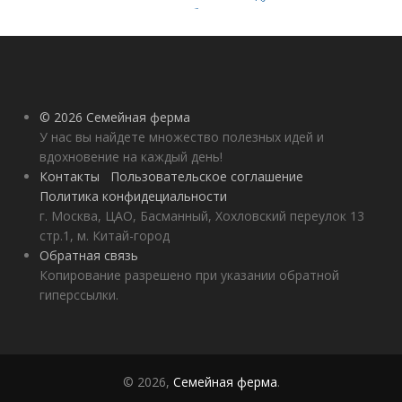
Добавление статьи в
новую подборку
© 2026 Семейная ферма
У нас вы найдете множество полезных идей и
вдохновение на каждый день!
Контакты
Пользовательское соглашение
Политика конфидециальности
г. Москва, ЦАО, Басманный, Хохловский переулок 13
стр.1, м. Китай-город
Обратная связь
Копирование разрешено при указании обратной
гиперссылки.
© 2026,
Семейная ферма
.