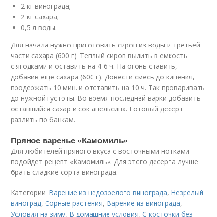
2 кг винограда;
2 кг сахара;
0,5 л воды.
Для начала нужно приготовить сироп из воды и третьей
части сахара (600 г). Теплый сироп вылить в емкость
с ягодками и оставить на 4-6 ч. На огонь ставить,
добавив еще сахара (600 г). Довести смесь до кипения,
продержать 10 мин. и отставить на 10 ч. Так проваривать
до нужной густоты. Во время последней варки добавить
оставшийся сахар и сок апельсина. Готовый десерт
разлить по банкам.
Пряное варенье «Камомиль»
Для любителей пряного вкуса с восточными нотками
подойдет рецепт «Камомиль». Для этого десерта лучше
брать сладкие сорта винограда.
Категории:
Варение из недозрелого винограда
,
Незрелый
виноград
,
Сорные растения
,
Варение из винограда
,
Условия на зиму
,
В домашние условия
,
С косточки без