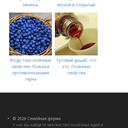
Нюансы
весной в открытый
выращивания
грунт
озимого чеснока
Ягода торн полезные
Тутовый дошаб, что
свойства. Польза и
это. Полезные
противопоказания
свойства
терна
© 2026 Семейная ферма
У нас вы найдете множество полезных идей и