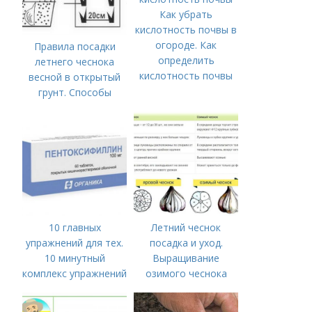
Как убрать
кислотность почвы в
огороде. Как
Правила посадки
определить
летнего чеснока
кислотность почвы
весной в открытый
грунт. Способы
посадки чеснока
10 главных
Летний чеснок
упражнений для тех.
посадка и уход.
10 минутный
Выращивание
комплекс упражнений
озимого чеснока
для тех, у кого нет
времени на спорт