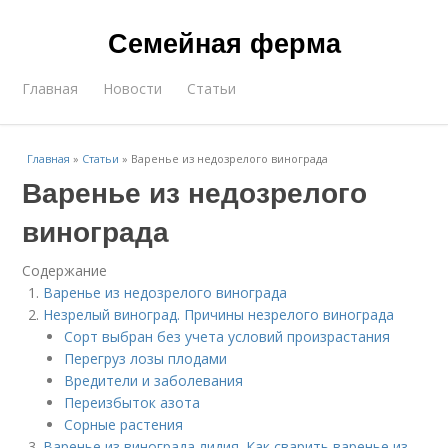
Семейная ферма
Главная
Новости
Статьи
Главная
»
Статьи
»
Варенье из недозрелого винограда
Варенье из недозрелого
винограда
Содержание
Варенье из недозрелого винограда
Незрелый виноград. Причины незрелого винограда
Сорт выбран без учета условий произрастания
Перегруз лозы плодами
Вредители и заболевания
Переизбыток азота
Сорные растения
Варенье из винограда лидия. Как сварить варенье из