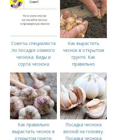
Советы специалиста
Как вырастить
по посадке озимого
чеснок в открытом
чеснока. Виды и
грунте. Как
сорта чеснока
правильно
выращивать чеснок в
открытом грунте
Как правильно
Посадка чеснока
вырастить чеснок в
весной на головку.
открытом грунте.
Посадка чеснока