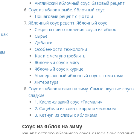
Английский яблочный соус: базовый рецепт
Соус из яблок к рыбе. Яблочный соус
Пошаговый рецепт с фото и
Яблочный соус рецепт. Яблочный соус
Секреты приготовления соуса из яблок
 как
Сырьё
Добавки
Особенности технологии
иды
Как и с чем употреблять
Яблочный соус к мясу
Яблочный соус к курице
Универсальный яблочный соус с томатами
Литература
Соус из яблок и слив на зиму. Самые вкусные соусы
сладкие
1. Кисло-сладкий соус «Ткемали»
2. Сацебели из слив с карри и чесноком
3. Кетчуп из сливы с яблоками
Соус из яблок на зиму
Рецепт острого яблочного соуса к мясу. Соус готовит