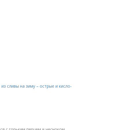
 из сливы на зиму – острые и кисло-
ся с горьким перцем и чесноком.