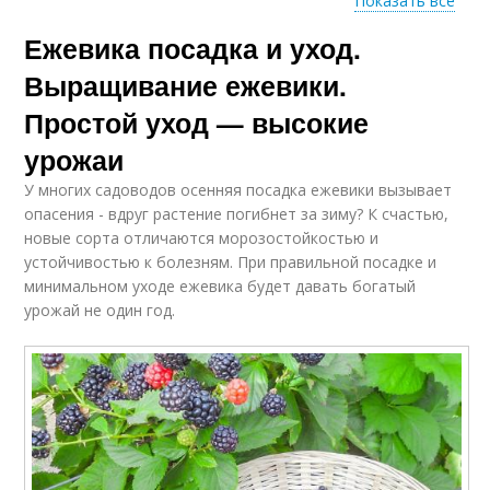
Показать все
Ежевика посадка и уход.
Садовая ежевика
Ежевика без колючек
Выращивание ежевики.
Простой уход — высокие
урожаи
У многих садоводов осенняя посадка ежевики вызывает
опасения - вдруг растение погибнет за зиму? К счастью,
новые сорта отличаются морозостойкостью и
устойчивостью к болезням. При правильной посадке и
минимальном уходе ежевика будет давать богатый
урожай не один год.