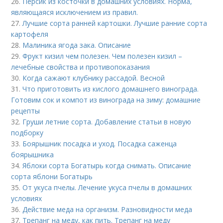
26.
Персик из косточки в домашних условиях. Норма,
являющаяся исключением из правил.
27.
Лучшие сорта ранней картошки. Лучшие ранние сорта
картофеля
28.
Малиника ягода зака. Описание
29.
Фрукт кизил чем полезен. Чем полезен кизил –
лечебные свойства и противопоказания
30.
Когда сажают клубнику рассадой. Весной
31.
Что приготовить из кислого домашнего винограда.
Готовим сок и компот из винограда на зиму: домашние
рецепты
32.
Груши летние сорта. Добавление статьи в новую
подборку
33.
Боярышник посадка и уход. Посадка саженца
боярышника
34.
Яблоки сорта Богатырь когда снимать. Описание
сорта яблони Богатырь
35.
От укуса пчелы. Лечение укуса пчелы в домашних
условиях
36.
Действие меда на организм. Разновидности меда
37.
Трепанг на меду, как пить. Трепанг на меду