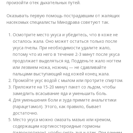
произойти отек дыхательных путей.
Оказывать первую помощь пострадавшим от жалящих
насекомых специалисты Минздрава советуют так.
Осмотрите место укуса и убедитесь, что в коже не
осталось жала. Оно может остаться только после
укуса пчелы. При необходимости удалите жало,
потому что из него в течение 2-3 минут после укуса
продолжает выделяться яд. Подденьте жало ногтем
или лезвием ножа, ножниц — не сдавливайте
пальцами выступающий над кожей конец жала.
Промойте укус водой с мылом или протрите спиртом.
Приложите на 15-20 минут пакет со льдом, чтобы
замедлить всасывание яда и уменьшить боль.
Для уменьшения боли и зуда примите анальгетики
(парацетамол). Этого, как правило, бывает
достаточно.
Место укуса можно смазать мазью или кремом,
содержащим кортикостероидные гормоны
(гидрокортизон), чтобы снять зуд и отек. При раннем