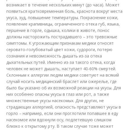
возникает в течение нескольких минут (до часа). Может
появиться кратковременная боль, краснота вокруг места
укуса, зуд, повышение температуры. Покраснение кожи,
появление крапивницы, ограниченного отека губ, языка,
першение в горле, одышка, колики в животе, понос
должны насторожить пострадавшего – это тревожные
симптомы. К угрожающим признакам медики относят
серовато-голубоватый цвет кожи, судороги, потерю
сознания и невозможность дышать из-за отека
дыхательных путей. Именно из-за такого отека, когда
человек не может дышать, наступает 40-60% смертей.
Склонным к аллергии людям медики советуют на всякий
случай носить медицинский браслет или ожерелье, где
было бы указано об их возможной реакции на укусы. Для
них особенно опасны укусы в глаз или рот, а также
множественные укусы насекомых. Для других, не
страдающих аллергией, опасность представляют укусы в
горло – например, если они проглотили попавшее в еду
насекомое или вдохнули осу, подлетевшую слишком
близко к открытому рту. В таком случае тоже может