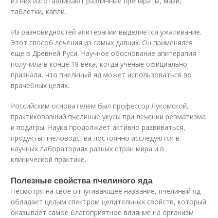
из них изготавливают различные препараты, мази,
таблетки, капли.
Из разновидностей апитерапии выделяется ужаливание.
Этот способ лечения из самых давних. Он применялся
еще в Древней Руси. Научное обоснование апитерапия
получила в конце 18 века, когда ученые официально
признали, что пчелиный яд может использоваться во
врачебных целях.
Российским основателем был профессор Лукомской,
практиковавший пчелиные укусы при лечении ревматизма
и подагры. Наука продолжает активно развиваться,
продукты пчеловодства постоянно исследуются в
научных лабораториях разных стран мира и в
клинической практике.
Полезные свойства пчелиного яда
Несмотря на свое отпугивающее название, пчелиный яд
обладает целым спектром целительных свойств, который
оказывает самое благоприятное влияние на организм