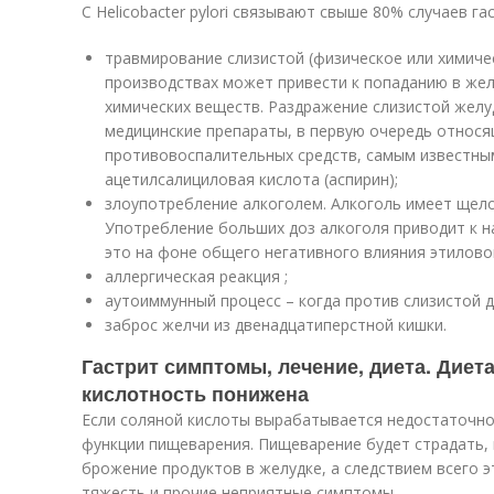
С Helicobacter pylori связывают свыше 80% случаев г
травмирование слизистой (физическое или химиче
производствах может привести к попаданию в жел
химических веществ. Раздражение слизистой жел
медицинские препараты, в первую очередь относя
противовоспалительных средств, самым известны
ацетилсалициловая кислота (аспирин);
злоупотребление алкоголем. Алкоголь имеет щело
Употребление больших доз алкоголя приводит к н
это на фоне общего негативного влияния этиловог
аллергическая реакция ;
аутоиммунный процесс – когда против слизистой 
заброс желчи из двенадцатиперстной кишки.
Гастрит симптомы, лечение, диета. Диета
кислотность понижена
Если соляной кислоты вырабатывается недостаточно,
функции пищеварения. Пищеварение будет страдать, 
брожение продуктов в желудке, а следствием всего 
тяжесть и прочие неприятные симптомы.