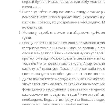
первый бульон. Нежирное мясо или рыбу можно по
измельчив.
Смело кушайте нежирное мясо и птицу, а также р
помогают организму вырабатывать ферменты и у
кислоты. Поэтому их употребление необходимо. М
но без кожи.
Можно употреблять омлеты и яйца всмятку. Но зл
сутки.
Овощи полезны всем, в них много витаминов и ми
гастритом тоже они нужны. Главное правильно пр
овощи в виде пюре. Свежие овощи нужно употребл
протертом виде. Можно сделать свежевыжатый со
томатный, это повысит кислотность. А картофель
кислоту нейтрализуют. Такие овощи как кабачки, 
цветная капуста способствуют повышению кислот
Диета при гастрите желудка с пониженной кислот
злоупотреблять молоко, так как оно вызывает бро
фоне данного заболевания развивается неперенос
кисломолочные продукты, твердый и не острый сы
необходимо. Ведь в этих продуктах большое соде
являются естественными пробиотиками.