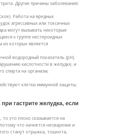
астрита. Другие причины заболевания:
ское). Работа на вредных
удок агрессивных или токсичных
удка могут вызывать некоторые
щиеся к группе нестероидных
м из которых является
чной водородный показатель (pH).
арушению кислотности в желудке, и
о спирта на организм;
действуют клетки иммунной защиты;
 при гастрите желудка, если
 то это плохо сказывается на
потому что начнется несварение и
этого станут отрыжка, тошнота,