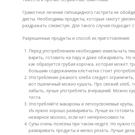
Грамотное лечение гипоацидного гастрита не обойд
диеты. Необходимы продукты, которые смогут увелич
раздражать слизистую. Для такого случая подходит с
Разрешенные продукты и способ их приготовления:
Перед употреблением необходимо измельчать пи
варить, готовить на пару и даже обжаривать. Но 
как образуется грубая корочка, которая может тр
большим содержанием клетчатки стоит употребля
Употребление ржаного хлеба следует ограничить, 
вот пшеничный можно кушать. Про свежий хлеб, т
забыть, лучше употреблять вчерашний. Можно куш
теста.
Употребляйте макароны и легкоусвояемые крупы, та
Их нужно хорошо разваривать. Лучше их готовить
нежирное молоко, если нет непереносимости.
Супы очень полезны при таком недуге. Но нужно г
разваривать продукты и мелко резать. Лучше дел