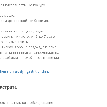
т кислотность. Но кожуру
ое масло.
ком докторской колбаски или
ничивается. Пища подходит
рциями и часто, от 5 до 7 раз в
рошо измельчить.
 и какао. Хорошо подойдут кислые
тоит отказываться от свежевыжатых
ше разбавлять водой в соотношении
chenie-u-vzroslyh-gastrit-prichiny-
гастрита
осле тщательного обследования.