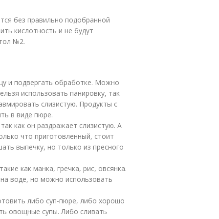
ется без правильно подобранной
ить кислотность и не будут
тол №2.
щу и подвергать обработке. Можно
нельзя использовать панировку, так
авмировать слизистую. Продукты с
ть в виде пюре.
так как он раздражает слизистую. А
олько что приготовленный, стоит
ать выпечку, но только из пресного
кие как манка, гречка, рис, овсянка.
 на воде, но можно использовать
отовить либо суп-пюре, либо хорошо
ать овощные супы. Либо сливать