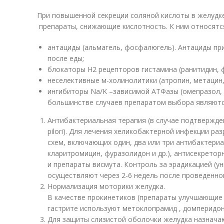
При повышенной секреции соляной кислоты в желудк
препараты, снижающие кислотность. К ним относятс
антациды (альмагель, фосфалюгель). Антациды при
после еды;
блокаторы Н2 рецепторов гистамина (ранитидин, 
неселективные м-холинолитики (атропин, метацин,
ингибиторы Na/K –зависимой АТФазы (омепразол, 
большинстве случаев препаратом выбора являютс
Антибактериальная терапия (в случае подтвержде
pilori). Для лечения хеликобактерной инфекции р
схем, включающих один, два или три антибактери
кларитромицин, фуразолидон и др.), антисекретор
и препараты висмута. Контроль за эрадикацией (уни
осуществляют через 2-6 недель после проведенно
Нормализация моторики желудка.
В качестве прокинетиков (препараты улучшающие
гастрите используют метоклопрамид , домперидон,
Для защиты слизистой оболочки желудка назначаю