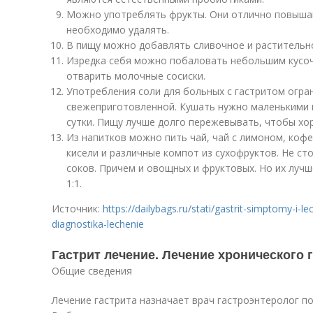
Можно употреблять фрукты. Они отлично повышаю
необходимо удалять.
В пищу можно добавлять сливочное и растительн
Изредка себя можно побаловать небольшим кусоч
отварить молочные сосиски.
Употребления соли для больных с гастритом огра
свежеприготовленной. Кушать нужно маленькими по
сутки. Пищу лучше долго пережевывать, чтобы хо
Из напитков можно пить чай, чай с лимоном, кофе
кисели и различные компот из сухофруктов. Не с
соков. Причем и овощных и фруктовых. Но их луч
1:1.
Источник:
https://dailybags.ru/stati/gastrit-simptomy-i-le
diagnostika-lechenie
Гастрит лечение. Лечение хронического 
Общие сведения
Лечение гастрита назначает врач гастроэнтеролог п