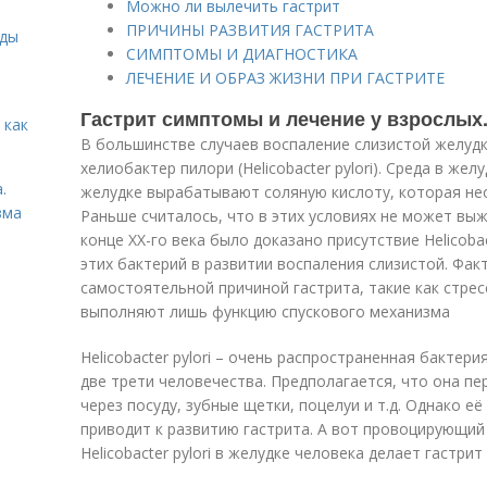
Можно ли вылечить гастрит
ПРИЧИНЫ РАЗВИТИЯ ГАСТРИТА
иды
СИМПТОМЫ И ДИАГНОСТИКА
ЛЕЧЕНИЕ И ОБРАЗ ЖИЗНИ ПРИ ГАСТРИТЕ
Гастрит симптомы и лечение у взрослых
 как
В большинстве случаев воспаление слизистой желуд
хелиобактер пилори (Helicobacter pylori). Среда в же
.
желудке вырабатывают соляную кислоту, которая не
зма
Раньше считалось, что в этих условиях не может вы
конце XX-го века было доказано присутствие Helicobac
этих бактерий в развитии воспаления слизистой. Фак
самостоятельной причиной гастрита, такие как стрес
выполняют лишь функцию спускового механизма
Helicobacter pylori – очень распространенная бактер
две трети человечества. Предполагается, что она п
через посуду, зубные щетки, поцелуи и т.д. Однако её
приводит к развитию гастрита. А вот провоцирующий
Helicobacter pylori в желудке человека делает гастри