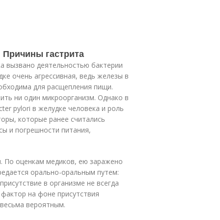
. Причины гастрита
ка вызвано деятельностью бактерии
лудке очень агрессивная, ведь железы в
обходима для расщепления пищи.
жить ни один микроорганизм. Однако в
ter pylori в желудке человека и роль
торы, которые ранее считались
сы и погрешности питания,
ия. По оценкам медиков, ею заражено
ередается орально-оральным путем:
 присутствие в организме не всегда
 фактор на фоне присутствия
т весьма вероятным.