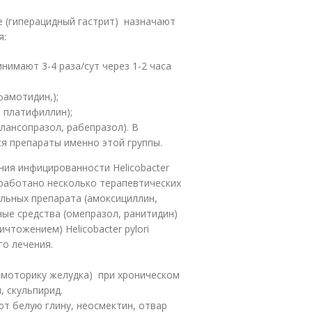
е (гиперацидный гастрит) назначают
я:
нимают 3-4 раза/сут через 1-2 часа
фамотидин,);
 платифиллин);
лансопразол, рабепразол). В
я препараты именно этой группы.
ния инфицированности Helicobacter
азработано несколько терапевтических
альных препарата (амоксициллин,
ные средства (омепразол, ранитидин)
чтожением) Helicobacter pylori
го лечения.
 моторику желудка) при хроническом
 скульпирид.
т белую глину, неосмектин, отвар