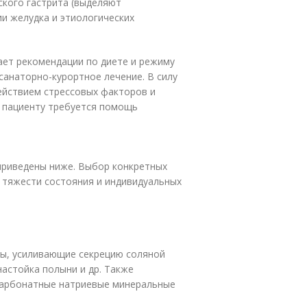
ского гастрита (выделяют
ии желудка и этиологических
ает рекомендации по диете и режиму
санаторно-курортное лечение. В силу
действием стрессовых факторов и
в пациенту требуется помощь
приведены ниже. Выбор конкретных
 тяжести состояния и индивидуальных
ты, усиливающие секрецию соляной
настойка полыни и др. Также
карбонатные натриевые минеральные