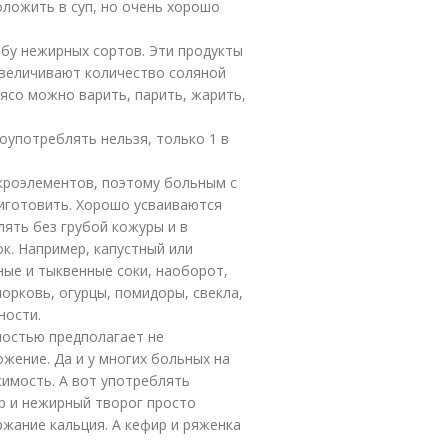
ложить в суп, но очень хорошо
ыбу нежирных сортов. Эти продукты
величивают количество соляной
ясо можно варить, парить, жарить,
оупотреблять нельзя, только 1 в
кроэлементов, поэтому больным с
иготовить. Хорошо усваиваются
ять без грубой кожуры и в
к. Например, капустный или
ные и тыквенные соки, наоборот,
морковь, огурцы, помидоры, свекла,
ности.
ностью предполагает не
жение. Да и у многих больных на
имость. А вот употреблять
р и нежирный творог просто
ржание кальция. А кефир и ряженка