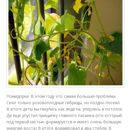
Помидорки. В этом году это самая большая проблема.
Сеял только розовоплодные гибриды, но поздно посеял.
В итоге деты вытянулись как индеты, уперлись в потолок.
Да еще упустил прищипку главного пасынка (это который
под первой кистью формируется и имеет очень большую
энергию роста) В итоге формировал в два стебля. В