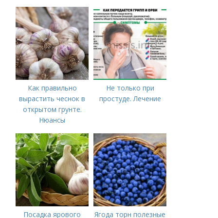
выращивать чеснок в
открытом грунте
Как правильно
Не только при
вырастить чеснок в
простуде. Лечение
открытом грунте.
Нюансы
выращивания
озимого чеснока
Посадка ярового
Ягода торн полезные