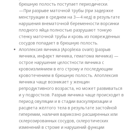
брюшную полость поступает периодически.
—При разрыве маточной трубы (при задержке
менструации в среднем на 3—4 нед) в результате
нарушения внематочной беременности ворсинки
плодного яйца полностью разрушают тонкую
стенку маточной трубы и кровь из повреждённых
сосудов попадает в брюшную полость.
Апоплексия яичника (Apoplexia ovarii) (разрыв
яичника, инфаркт яичника, гематома яичника) —
острое нарушение целостности яичника с
кровоизлиянием в его строму и последующим
кровотечением в брюшную полость. Апоплексия
яичника чаще возникает у женщин
репродуктивного возраста, но может развиваться
и у подростков. Разрыв яичника чаще происходит в
период овуляции и в стадии васкуляризации и
расцвета жёлтого тела в результате застойной
гиперемии, наличия варикозно расширенных или
склерозированных сосудов, склеротических
изменений в строме и нарушений функции