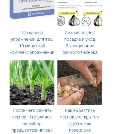
10 главных
Летний чеснок
упражнений для тех.
посадка и уход.
10 минутный
Выращивание
комплекс упражнений
озимого чеснока
для тех, у кого нет
времени на спорт
После чего сажать
Как вырастить
чеснок. Что влияет
чеснок в открытом
на выбор
грунте. Как
предшественников?
правильно