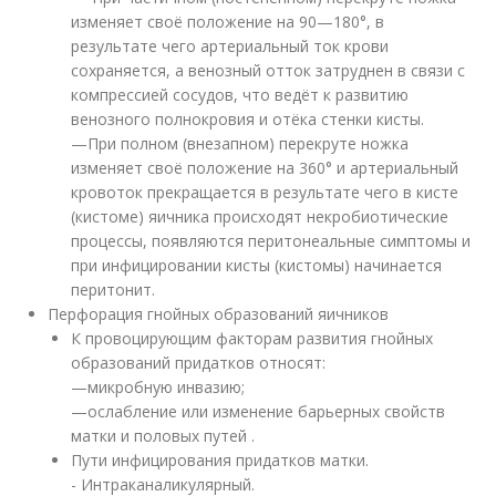
изменяет своё положение на 90—180°, в
результате чего артериальный ток крови
сохраняется, а венозный отток затруднен в связи с
компрессией сосудов, что ведёт к развитию
венозного полнокровия и отёка стенки кисты.
—При полном (внезапном) перекруте ножка
изменяет своё положение на 360° и артериальный
кровоток прекращается в результате чего в кисте
(кистоме) яичника происходят некробиотические
процессы, появляются перитонеальные симптомы и
при инфицировании кисты (кистомы) начинается
перитонит.
Перфорация гнойных образований яичников
К провоцирующим факторам развития гнойных
образований придатков относят:
—микробную инвазию;
—ослабление или изменение барьерных свойств
матки и половых путей .
Пути инфицирования придатков матки.
- Интраканаликулярный.