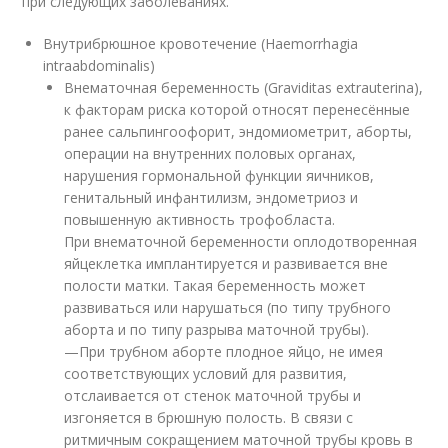
при следующих заболеваниях.
Внутрибрюшное кровотечение (Haemorrhagia
intraabdominalis)
Внематочная беременность (Graviditas extrauterina),
к факторам риска которой относят перенесённые
ранее сальпингоофорит, эндомиометрит, аборты,
операции на внутренних половых органах,
нарушения гормональной функции яичников,
генитальный инфантилизм, эндометриоз и
повышенную активность трофобласта.
При внематочной беременности оплодотворенная
яйцеклетка имплантируется и развивается вне
полости матки. Такая беременность может
развиваться или нарушаться (по типу трубного
аборта и по типу разрыва маточной трубы).
—При трубном аборте плодное яйцо, не имея
соответствующих условий для развития,
отслаивается от стенок маточной трубы и
изгоняется в брюшную полость. В связи с
ритмичным сокращением маточной трубы кровь в