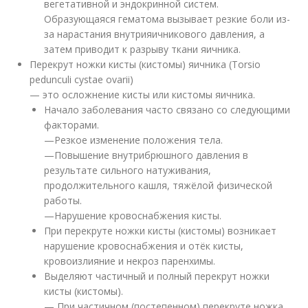
вегетативной и эндокринной систем.
Образующаяся гематома вызывает резкие боли из-
за нарастания внутрияичникового давления, а
затем приводит к разрыву ткани яичника.
Перекрут ножки кисты (кистомы) яичника (Torsio
pedunculi cystae ovarii)
— это осложнение кисты или кистомы яичника.
Начало заболевания часто связано со следующими
факторами.
—Резкое изменение положения тела.
—Повышение внутрибрюшного давления в
результате сильного натуживания,
продолжительного кашля, тяжёлой физической
работы.
—Нарушение кровоснабжения кисты.
При перекруте ножки кисты (кистомы) возникает
нарушение кровоснабжения и отёк кисты,
кровоизлияние и некроз паренхимы.
Выделяют частичный и полный перекрут ножки
кисты (кистомы).
— При частичном (постепенном) перекруте ножка