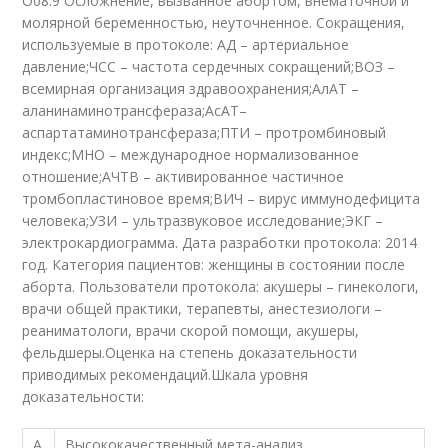
O08.9 Осложнение, вызванное абортом, внематочной и
молярной беременностью, неуточненное. Сокращения,
используемые в протоколе: АД – артериальное
давление;ЧСС – частота сердечных сокращений;ВОЗ –
всемирная организация здравоохранения;АлАТ –
аланинаминотрансфераза;АсАТ–
аспартатаминотрансфераза;ПТИ – протромбиновый
индекс;МНО – международное нормализованное
отношение;АЧТВ – активированное частичное
тромбопластиновое время;ВИЧ – вирус иммунодефицита
человека;УЗИ – ультразвуковое исследование;ЭКГ –
электрокардиограмма. Дата разработки протокола: 2014
год. Категория пациентов: женщины в состоянии после
аборта. Пользователи протокола: акушеры – гинекологи,
врачи общей практики, терапевты, анестезиологи –
реаниматологи, врачи скорой помощи, акушеры,
фельдшеры.Оценка на степень доказательности
приводимых рекомендаций.Шкала уровня
доказательности:
А
Высококачественный мета-анализ,