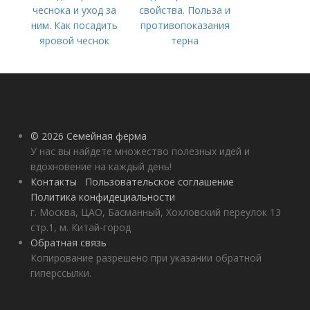
чеснока и уход за
свойства. Польза и
ним. Как посадить
противопоказания
яровой чеснок
терна
© 2026 Семейная ферма
У нас вы найдете множество полезных идей и
вдохновение на каждый день!
Контакты
Пользовательское соглашение
Политика конфидециальности
г. Москва, ЦАО, Басманный, Хохловский переулок 13
стр.1, м. Китай-город
Обратная связь
Копирование разрешено при указании обратной
гиперссылки.