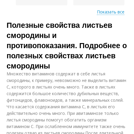
Показать все
Полезные свойства листьев
Смородина при
Нужные витамины
простуде
смородины и
противопоказания. Подробнее о
полезных свойствах листьев
Пирог с черной
смородиной
смородины
Множество витаминов содержат в себе листья
смородины, к примеру, невозможно не выделить витамин
С, которого в листьях очень много. Также в листьях
содержится большое количество дубильных веществ,
фитонцидов, флавоноидов, а также минеральных солей.
Что касается содержания витамина С, в листьях его
действительно очень много. При авитаминозе только
листья смородины помогут обогатить организм
витамином С. При ослабленном иммунитете также очень
полезен отвар из листьев смородины.После длительной