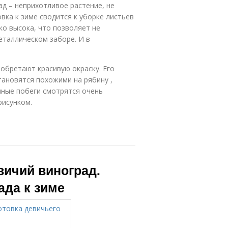
ад – неприхотливое растение, не
вка к зиме сводится к уборке листьев
о высока, что позволяет не
таллическом заборе. И в
иобретают красивую окраску. Его
тановятся похожими на рябину ,
ные побеги смотрятся очень
рисунком.
вичий виноград.
ада к зиме