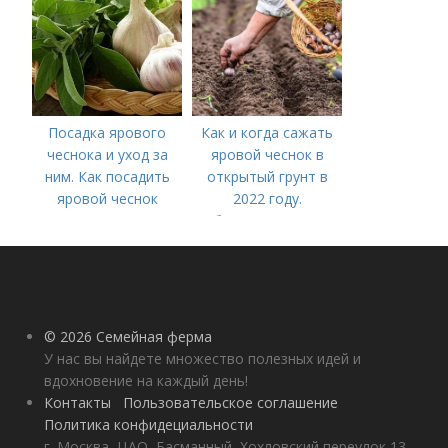
Посадка ярового
Как и когда сажать
чеснока и уход за
яровой чеснок в
ним. Как посадить
открытый грунт в
яровой чеснок
2022 году.
Добавление статьи в
новую подборку
© 2026 Семейная ферма
У нас вы найдете множество полезных идей и
вдохновение на каждый день!
Контакты
Пользовательское соглашение
Политика конфидециальности
г. Москва, ЦАО, Басманный, Хохловский переулок 13