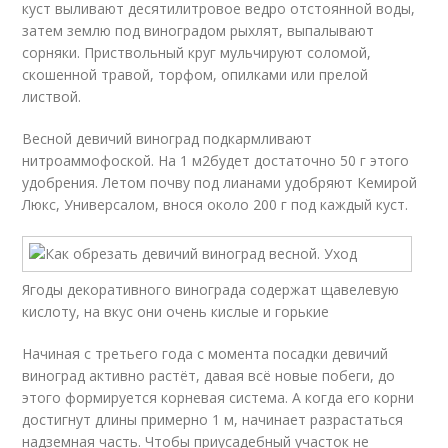
куст выливают десятилитровое ведро отстоянной воды,
затем землю под виноградом рыхлят, выпалывают
сорняки. Приствольный круг мульчируют соломой,
скошенной травой, торфом, опилками или прелой
листвой.
Весной девичий виноград подкармливают
нитроаммофоской. На 1 м
2
будет достаточно 50 г этого
удобрения. Летом почву под лианами удобряют Кемирой
Люкс, Универсалом, внося около 200 г под каждый куст.
Ягоды декоративного винограда содержат щавелевую
кислоту, на вкус они очень кислые и горькие
Начиная с третьего года с момента посадки девичий
виноград активно растёт, давая всё новые побеги, до
этого формируется корневая система. А когда его корни
достигнут длины примерно 1 м, начинает разрастаться
надземная часть. Чтобы приусадебный участок не