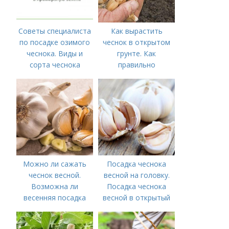
Советы специалиста
Как вырастить
по посадке озимого
чеснок в открытом
чеснока. Виды и
грунте. Как
сорта чеснока
правильно
выращивать чеснок в
открытом грунте
Можно ли сажать
Посадка чеснока
чеснок весной.
весной на головку.
Возможна ли
Посадка чеснока
весенняя посадка
весной в открытый
чеснока — когда
грунт
лучше делать