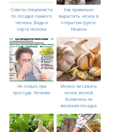
Советы специалиста
Как правильно
по посадке озимого
вырастить чеснок в
чеснока. Виды и
открытом грунте.
сорта чеснока
Нюансы
выращивания
озимого чеснока
Не только при
Можно ли сажать
простуде. Лечение
чеснок весной.
Возможна ли
весенняя посадка
чеснока — когда
лучше делать