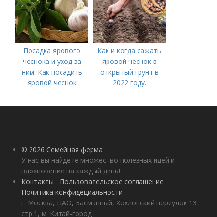
Посадка ярового
Как и когда сажать
чеснока и уход за
яровой чеснок в
ним. Как посадить
открытый грунт в
яровой чеснок
2022 году.
Добавление статьи в
новую подборку
© 2026 Семейная ферма
У нас вы найдете множество полезных идей и
вдохновение на каждый день!
Контакты
Пользовательское соглашение
Политика конфидециальности
г. Москва, ЦАО, Басманный, Хохловский переулок 13
стр.1, м. Китай-город