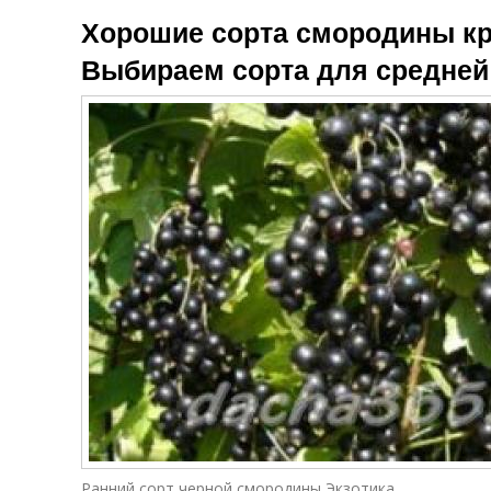
Требования к
Хорошие сорта смородины к
смородине
Выбираем сорта для средней
и
Ранний сорт черной смородины Экзотика