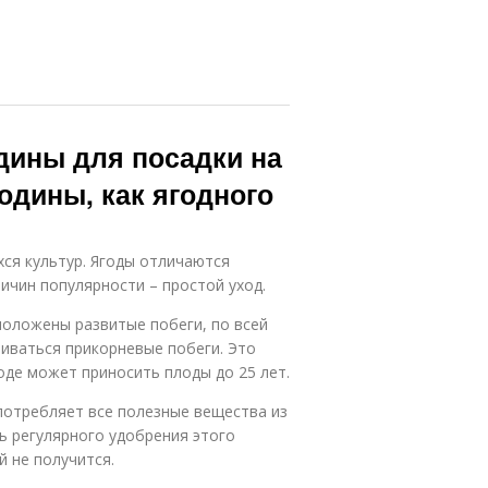
дины для посадки на
одины, как ягодного
ся культур. Ягоды отличаются
ричин популярности – простой уход.
сположены развитые побеги, по всей
виваться прикорневые побеги. Это
оде может приносить плоды до 25 лет.
 потребляет все полезные вещества из
ь регулярного удобрения этого
й не получится.