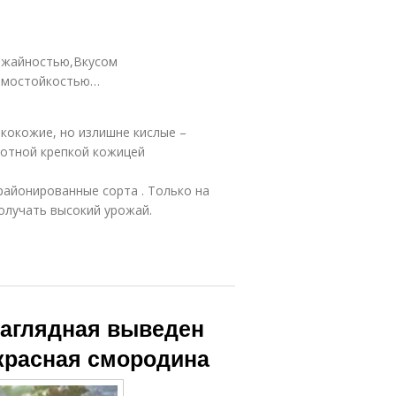
ожайностью,Вкусом
Зимостойкостью…
нкокожие, но излишне кислые –
лотной крепкой кожицей
айонированные сорта . Только на
олучать высокий урожай.
наглядная выведен
 красная смородина