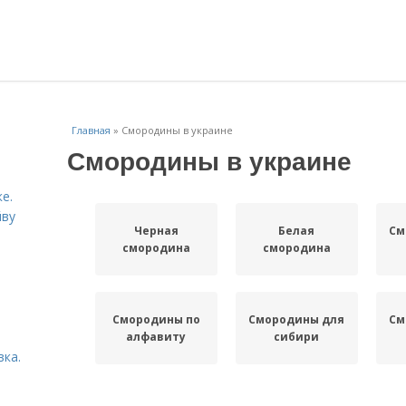
Главная
»
Смородины в украине
Смородины в украине
е.
йву
Черная
Белая
См
смородина
смородина
Смородины по
Смородины для
См
алфавиту
сибири
вка.