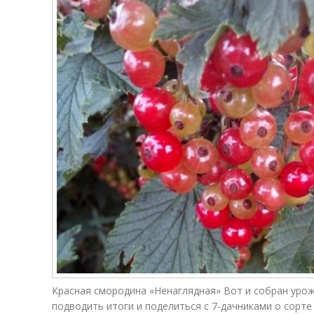
Красная смородина «Ненаглядная» Вот и собран уро
подводить итоги и поделиться с 7-дачниками о сорте