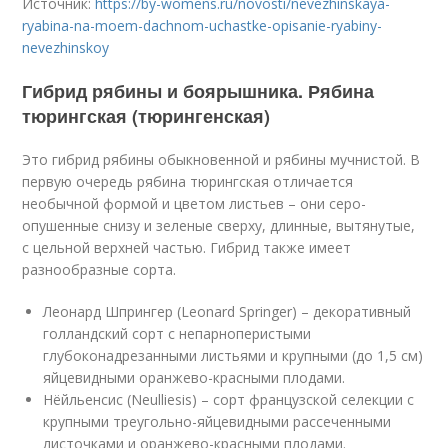
Источник:
https://by-womens.ru/novosti/nevezhinskaya-
ryabina-na-moem-dachnom-uchastke-opisanie-ryabiny-
nevezhinskoy
Гибрид рябины и боярышника. Рябина
тюрингская (тюрингенская)
Это гибрид рябины обыкновенной и рябины мучнистой. В
первую очередь рябина тюрингская отличается
необычной формой и цветом листьев – они серо-
опушенные снизу и зеленые сверху, длинные, вытянутые,
с цельной верхней частью. Гибрид также имеет
разнообразные сорта.
Леонард Шпрингер (Leonard Springer) – декоративный
голландский сорт с непарноперистыми
глубоконадрезанными листьями и крупными (до 1,5 см)
яйцевидными оранжево-красными плодами.
Нёйльенсис (Neulliesis) – сорт французской селекции с
крупными треугольно-яйцевидными рассеченными
листочками и оранжево-красными плодами.