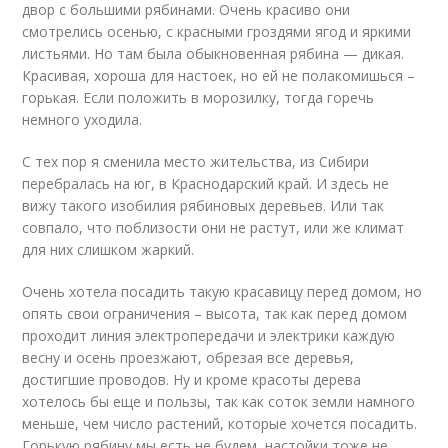
двор с большими рябинами. Очень красиво они
смотрелись осенью, с красными гроздями ягод и яркими
листьями. Но там была обыкновенная рябина — дикая.
Красивая, хороша для настоек, но ей не полакомишься –
горькая. Если положить в морозилку, тогда горечь
немного уходила.
С тех пор я сменила место жительства, из Сибири
перебралась на юг, в Краснодарский край. И здесь не
вижу такого изобилия рябиновых деревьев. Или так
совпало, что поблизости они не растут, или же климат
для них слишком жаркий.
Очень хотела посадить такую красавицу перед домом, но
опять свои ограничения – высота, так как перед домом
проходит линия электропередачи и электрики каждую
весну и осень проезжают, обрезая все деревья,
достигшие проводов. Ну и кроме красоты дерева
хотелось бы еще и пользы, так как соток земли намного
меньше, чем число растений, которые хочется посадить.
Горькую рябину мы есть не будем, настойки тоже не