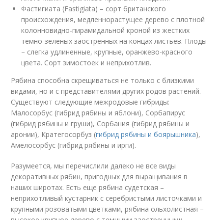
Фастигиата (Fastigiata) – сорт британского
происхождения, медленнорастущее дерево с плотной
колонновидно-пирамидальной кроной из жестких
темно-зеленых заостренных на концах листьев. Плоды
– слегка удлиненные, крупные, оранжево-красного
цвета. Сорт зимостоек и неприхотлив.
Рябина способна скрещиваться не только с близкими
видами, но и с представителями других родов растений.
Существуют следующие межродовые гибриды:
Малосорбус (гибрид рябины и яблони), Сорбапирус
(гибрид рябины и груши), Сорбания (гибрид рябины и
аронии), Кратегосорбуз (
гибрид рябины и боярышника
),
Амелосорбус (гибрид рябины и ирги).
Разумеется, мы перечислили далеко не все виды
декоративных рябин, пригодных для выращивания в
наших широтах. Есть еще рябина судетская –
неприхотливый кустарник с серебристыми листочками и
крупными розоватыми цветками, рябина ольхолистная –
высокое крупное дерево с темными заостренными