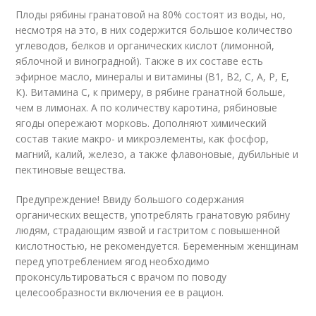
Плоды рябины гранатовой на 80% состоят из воды, но,
несмотря на это, в них содержится большое количество
углеводов, белков и органических кислот (лимонной,
яблочной и виноградной). Также в их составе есть
эфирное масло, минералы и витамины (В1, В2, С, А, Р, Е,
К). Витамина С, к примеру, в рябине гранатной больше,
чем в лимонах. А по количеству каротина, рябиновые
ягоды опережают морковь. Дополняют химический
состав такие макро- и микроэлементы, как фосфор,
магний, калий, железо, а также флавоновые, дубильные и
пектиновые вещества.
Предупреждение! Ввиду большого содержания
органических веществ, употреблять гранатовую рябину
людям, страдающим язвой и гастритом с повышенной
кислотностью, не рекомендуется. Беременным женщинам
перед употреблением ягод необходимо
проконсультироваться с врачом по поводу
целесообразности включения ее в рацион.