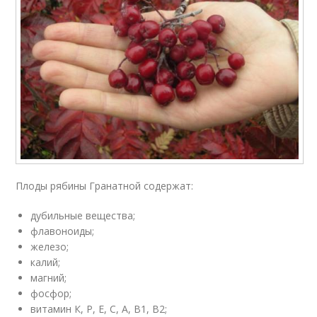
Плоды рябины Гранатной содержат:
дубильные вещества;
флавоноиды;
железо;
калий;
магний;
фосфор;
витамин К, Р, Е, С, А, В1, В2;