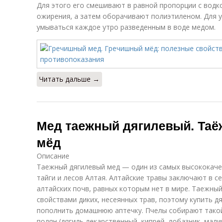
Для этого его смешивают в равной пропорции с водко
ожирения, а затем оборачивают полиэтиленом. Для 
умываться каждое утро разведенным в воде медом.
Читать дальше →
Мед таежный дягилевый. Таё
мёд
Описание
Таежный дягилевый мед — один из самых высококаче
тайги и лесов Алтая. Алтайские травы заключают в с
алтайских почв, равных которым нет в мире. Таежный
свойствами диких, несеянных трав, поэтому купить дя
пополнить домашнюю аптечку. Пчелы собирают такой
полян (дягиль лекарственный, кипрей, лобазник, малин