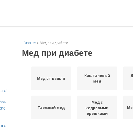
Главная
»
Мед при диабете
Мед при диабете
Каштановый
Д
Мед от кашля
мед
я
сто!
вы,
Мед с
Таежный мед
Ме
кже
кедровыми
орешками
ого