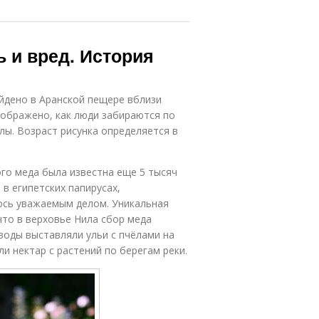
ь и вред. История
йдено в Аранской пещере вблизи
зображено, как люди забираются по
ёлы. Возраст рисунка определяется в
го меда была известна еще 5 тысяч
 в египетских папирусах,
лось уважаемым делом. Уникальная
что в верховье Нила сбор меда
воды выставляли ульи с пчёлами на
ли нектар с растений по берегам реки.