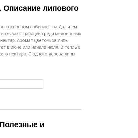
. Описание липового
ед в основном собирают на Дальнем
у называют царицей среди медоносных
 нектар. Аромат цветочков липы
ет в июне или начале июля. В теплые
го нектара. С одного дерева липы
 Полезные и