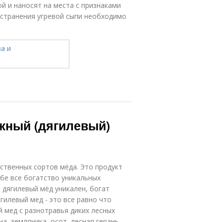
й и наносят на места с признаками
устранения угревой сыпи необходимо
жный (дягилевый)
ственных сортов мёда. Это продукт
ебе все богатство уникальных
 дягилевый мёд уникален, богат
гилевый мед - это все равно что
 мед с разнотравья диких лесных
а, земляника, осот, лесная герань,