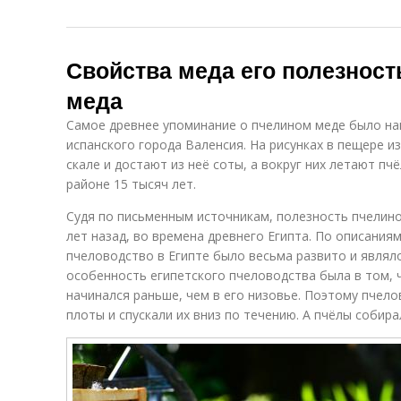
Свойства меда его полезност
меда
Самое древнее упоминание о пчелином меде было на
испанского города Валенсия. На рисунках в пещере и
скале и достают из неё соты, а вокруг них летают пч
районе 15 тысяч лет.
Судя по письменным источникам, полезность пчелино
лет назад, во времена древнего Египта. По описаниям
пчеловодство в Египте было весьма развито и явля
особенность египетского пчеловодства была в том, 
начинался раньше, чем в его низовье. Поэтому пчело
плоты и спускали их вниз по течению. А пчёлы собира