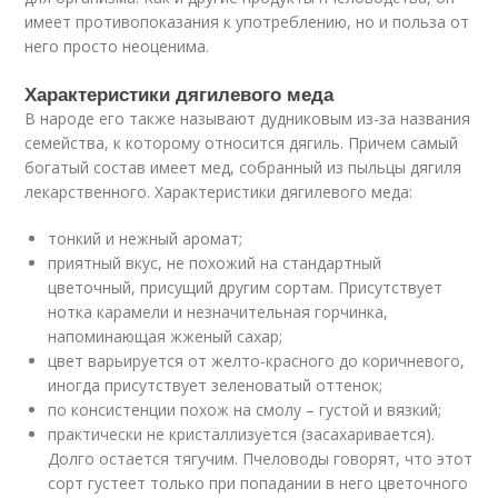
имеет противопоказания к употреблению, но и польза от
него просто неоценима.
Характеристики дягилевого меда
В народе его также называют дудниковым из-за названия
семейства, к которому относится дягиль. Причем самый
богатый состав имеет мед, собранный из пыльцы дягиля
лекарственного. Характеристики дягилевого меда:
тонкий и нежный аромат;
приятный вкус, не похожий на стандартный
цветочный, присущий другим сортам. Присутствует
нотка карамели и незначительная горчинка,
напоминающая жженый сахар;
цвет варьируется от желто-красного до коричневого,
иногда присутствует зеленоватый оттенок;
по консистенции похож на смолу – густой и вязкий;
практически не кристаллизуется (засахаривается).
Долго остается тягучим. Пчеловоды говорят, что этот
сорт густеет только при попадании в него цветочного