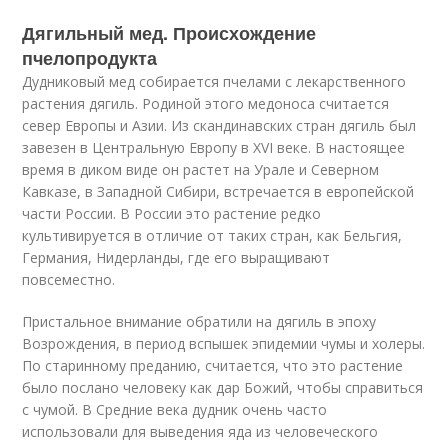
Дягильный мед. Происхождение
пчелопродукта
Дудниковый мед собирается пчелами с лекарственного
растения дягиль. Родиной этого медоноса считается
север Европы и Азии. Из скандинавских стран дягиль был
завезен в Центральную Европу в XVI веке. В настоящее
время в диком виде он растет на Урале и Северном
Кавказе, в Западной Сибири, встречается в европейской
части России. В России это растение редко
культивируется в отличие от таких стран, как Бельгия,
Германия, Нидерланды, где его выращивают
повсеместно.
Пристальное внимание обратили на дягиль в эпоху
Возрождения, в период вспышек эпидемии чумы и холеры.
По старинному преданию, считается, что это растение
было послано человеку как дар Божий, чтобы справиться
с чумой. В Средние века дудник очень часто
использовали для выведения яда из человеческого