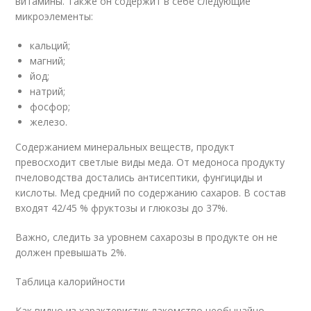
витамины. Также он содержит в себе следующие
микроэлементы:
кальций;
магний;
йод;
натрий;
фосфор;
железо.
Содержанием минеральных веществ, продукт
превосходит светлые виды меда. От медоноса продукту
пчеловодства достались антисептики, фунгициды и
кислоты. Мед средний по содержанию сахаров. В состав
входят 42/45 % фруктозы и глюкозы до 37%.
Важно, следить за уровнем сахарозы в продукте он не
должен превышать 2%.
Таблица калорийности
Как видно из характеристик лакомство необычайно