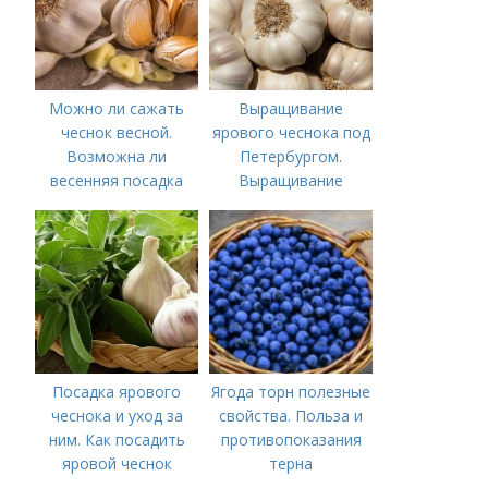
Можно ли сажать
Выращивание
чеснок весной.
ярового чеснока под
Возможна ли
Петербургом.
весенняя посадка
Выращивание
чеснока — когда
ярового чеснока: 7
лучше делать
важных моментов
Посадка ярового
Ягода торн полезные
чеснока и уход за
свойства. Польза и
ним. Как посадить
противопоказания
яровой чеснок
терна