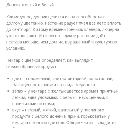
Донник желтый и белый
Как медонос, донник ценится из-за способности к
долгому цветению. Растение радует пчёл всё лето вплоть
до сентября. К этому времени гречиха, клевера, люцерна
уже отцветают. Интересно – дикое растение даёт
нектара меньше, чем донник, выращенный в культурных
условиях.
Нектар с цветков определяет, как выглядит
свежесобранный продукт:
цвет – соломенный, светло-янтарный, золотистый,.
Насыщенность зависит от вида медоноса;
запах – у нектара с жёлтых цветков аромат приятный,
лёгкий, едва уловимый, с белых – насыщенный, с
ванильными нотками;
вкус – нежный, мягкий, ванильный у пчелиного
продукта с белого донника; яркий, горьковатый у
нектара с жёлтых цветков. Общие черты – сладость