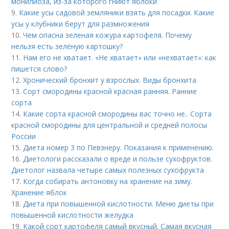
монилиоза, из-за которого гниют яблоки
9.
Какие усы садовой земляники взять для посадки. Какие
усы у клубники берут для размножения
10.
Чем опасна зеленая кожура картофеля. Почему
нельзя есть зелёную картошку?
11.
Нам его не хватает. «Не хватает» или «нехватает»: как
пишется слово?
12.
Хронический бронхит у взрослых. Виды бронхита
13.
Сорт смородины красной красная ранняя. Ранние
сорта
14.
Какие сорта красной смородины вас точно не.. Сорта
красной смородины для центральной и средней полосы
России
15.
Диета номер 3 по Певзнеру. Показания к применению.
16.
Диетологи рассказали о вреде и пользе сухофруктов.
Диетолог назвала четыре самых полезных сухофрукта
17.
Когда собирать антоновку на хранение на зиму.
Хранение яблок
18.
Диета при повышенной кислотности. Меню диеты при
повышенной кислотности желудка
19.
Какой сорт картофеля самый вкусный. Самая вкусная