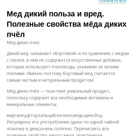
Показать все
Мед дикий польза и вред.
Донниковый мед
Полезные свойства мёда диких
пчёл
Мёд диких пчел.
Дикий мед называют «бортевой» и по сравнению с медом
с пасеки, в нем не содержится искусственных добавок,
которые используют пчеловоды, ухаживая за своими
пчелами. Именно поэтому бортевый мед считается
самым чистым и натуральным продуктом.
Мёд диких пчёл — поистине уникальный продукт,
поскольку содержит все необходимые витамины и
минеральные элементы:
марганец;фтор;кальций;железо;медь;цинк;йод.
Регулярное его употребление (даже по одной чайной
ложечке в день)очень полезно. Перечислить все
полезные свойства дикого меда, практически