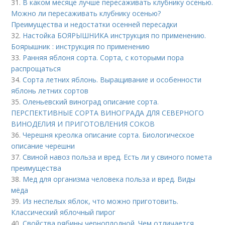
31.
В каком месяце лучше пересаживать клубнику осенью.
Можно ли пересаживать клубнику осенью?
Преимущества и недостатки осенней пересадки
32.
Настойка БОЯРЫШНИКА инструкция по применению.
Боярышник : инструкция по применению
33.
Ранняя яблоня сорта. Сорта, с которыми пора
распрощаться
34.
Сорта летних яблонь. Выращивание и особенности
яблонь летних сортов
35.
Оленьевский виноград описание сорта.
ПЕРСПЕКТИВНЫЕ СОРТА ВИНОГРАДА ДЛЯ CЕВЕРНОГО
ВИНОДЕЛИЯ И ПРИГОТОВЛЕНИЯ СОКОВ
36.
Черешня креолка описание сорта. Биологическое
описание черешни
37.
Свиной навоз польза и вред. Есть ли у свиного помета
преимущества
38.
Мед для организма человека польза и вред. Виды
мёда
39.
Из неспелых яблок, что можно приготовить.
Классический яблочный пирог
40.
Свойства рябины черноплодной. Чем отличается